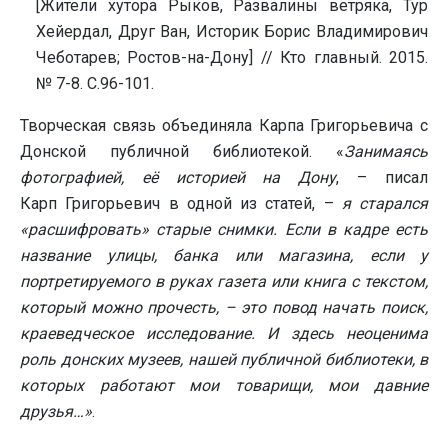
[Жители хутора Рыков, Развалины ветряка, Тур
Хейердал, Друг Ван, Историк Борис Владимирович
Чеботарев; Ростов-на-Дону] // Кто главный. 2015.
№ 7-8. С.96-101.
Творческая связь объединяла Карпа Григорьевича с
Донской публичной библиотекой. «
Занимаясь
фотографией, её историей на Дону
, – писал
Карп Григорьевич в одной из статей, –
я старался
«расшифровать» старые снимки. Если в кадре есть
название улицы, банка или магазина, если у
портретируемого в руках газета или книга с текстом,
который можно прочесть, – это повод начать поиск,
краеведческое исследование. И здесь неоценима
роль донских музеев, нашей публичной библиотеки, в
которых работают мои товарищи, мои давние
друзья…»
.