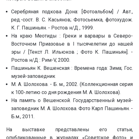
Серебряная подкова Дона: [Фотоальбом] / Авт.,
pед.-сост. В. С. Касьянов; Фотосьемка, фотохудож.
К. Г. Пашиньян. - Ростов н/Д , 1999.
На краю Меотиды : Греки и варвары в Северо-
Восточном Приазовье в I тысячелетии до нашей
эры / [Текст Л. Ильюков ; Фото К. Пашиньян]. -
Ростов н/Д : Рим-V, 2000.
Пашиньян К. Вешенская : Времена года: Зима; Гос.
музей-заповедник
М. А. Шолохова. - Б. м., 2002. (Коллекционная серия
к 100-летию со дня рождения М. А. Шолохова).
На память о Вешенской. Государственный музей-
заповедник М. А. Шолохова. Фото Карп Пашиньян. -
Б.м., 2011.
На выставке представлены его статьи,
опубликованные в журналах «Советское фото» и