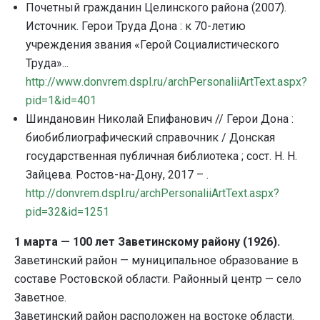
Почетный гражданин Целинского района (2007).
Источник. Герои Труда Дона : к 70-летию
учреждения звания «Герой Социалистического
Труда»...
http
://
www
.
donvrem
.
dspl
.
ru
/
archPersonaliiArtText
.
aspx
?
pid
=1&
id
=401
Шиндановин Николай Епифанович // Герои Дона :
биобиблиографический справочник / Донская
государственная публичная библиотека ; сост. Н. Н.
Зайцева. Ростов-на-Дону, 2017 – .
http://donvrem.dspl.ru/archPersonaliiArtText.aspx?
pid=32&id=1251
1 марта — 100 лет Заветинскому району (1926).
Заветинский район — муниципальное образование в
составе Ростовской области. Районный центр — село
Заветное.
Заветинский район расположен на востоке области.