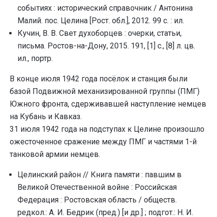
событиях : исторический справочник / Антонина
Малий. пос. Целина [Рост. обл.], 2012. 99 с. : ил.
Кучин, В. В. Свет духоборцев : очерки, статьи,
письма. Ростов-на-Дону, 2015. 191, [1] с., [8] л. цв.
ил., портр.
В конце июля 1942 года посёлок и станция были
базой Подвижной механизированной группы (ПМГ)
Южного фронта, сдерживавшей наступление немцев
на Кубань и Кавказ.
31 июля 1942 года на подступах к Целине произошло
ожесточенное сражение между ПМГ и частями 1-й
танковой армии немцев.
Целинский район // Книга памяти : павшим в
Великой Отечественной войне : Российская
Федерация : Ростовская область / обществ.
pедкол.: А. И. Бедpик (пpед.) [и дp.] ; подгот.: Н. И.