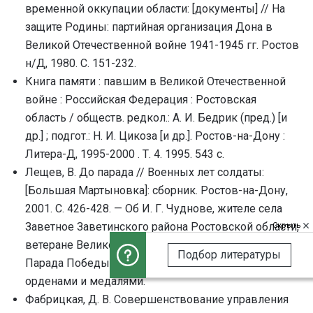
временной оккупации области: [документы] // На
защите Родины: партийная организация Дона в
Великой Отечественной войне 1941-1945 гг. Ростов
н/Д, 1980. С. 151-232.
Книга памяти : павшим в Великой Отечественной
войне : Российская Федерация : Ростовская
область / обществ. pедкол.: А. И. Бедpик (пpед.) [и
дp.] ; подгот.: Н. И. Цикоза [и др.]. Ростов-на-Дону :
Литера-Д, 1995-2000 . Т. 4. 1995. 543 с.
Лещев, В. До парада // Военных лет солдаты:
[Большая Мартыновка]: сборник. Ростов-на-Дону,
2001. С. 426-428. — Об И. Г. Чуднове, жителе села
Заветное Заветинского района Ростовской области,
Скрыть
ветеране Великой Отечественной войны, участнике
Подбор литературы
Парада Победы в Москве, награжденном
орденами и медалями.
Фабрицкая, Д. В. Совершенствование управления