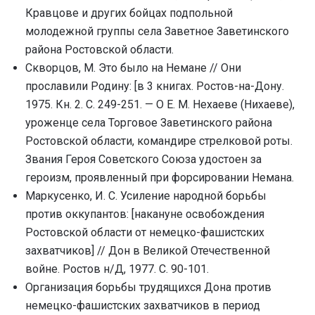
Кравцове и других бойцах подпольной
молодежной группы села Заветное Заветинского
района Ростовской области.
Скворцов, М. Это было на Немане // Они
прославили Родину: [в 3 книгах. Ростов-на-Дону.
1975. Кн. 2. С. 249-251. — О Е. М. Нехаеве (Нихаеве),
уроженце села Торговое Заветинского района
Ростовской области, командире стрелковой роты.
Звания Героя Советского Союза удостоен за
героизм, проявленный при форсировании Немана.
Маркусенко, И. С. Усиление народной борьбы
против оккупантов: [накануне освобождения
Ростовской области от немецко-фашистских
захватчиков] // Дон в Великой Отечественной
войне. Ростов н/Д, 1977. С. 90-101.
Организация борьбы трудящихся Дона против
немецко-фашистских захватчиков в период