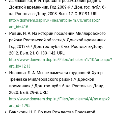
Афанасенко, В. И. Провал «Гросс-Сталинграда» //
Донской временник. Год 2009-й / Дон. гос. публ. б-
ка. Ростов-на-Дону, 2008. Вып. 17. С. 87-91.
URL
:
http
://
donvrem
.
dspl
.
ru
/
Files
/
article
/
m
7/0/
art
.
aspx
?
art
_
id
=416
Ревин, И. А. Из истории поселений Миллеровского
района Ростовской области // Донской временник.
Год 2013-й / Дон. гос. публ. б-ка. Ростов-на-Дону,
2012. Вып. 21. С. 133-142.
URL
:
http
://
www
.
donvrem
.
dspl
.
ru
/
Files
/
article
/
m
1/10/
art
.
aspx
?
art
_
id
=1213
Иванова, Л. А. Мы не замечали трудностей:
Хутор
Тренёвка Миллеровского района // Донской
временник / Дон. гос. публ. б-ка. Ростов-на-Дону,
2020. Вып. 29-й.
URL
:
http
://
www
.
donvrem
.
dspl
.
ru
/
Files
/
article
/
m
4/4/
art
.
aspx
?
art
_
id
=1795
Бандурин, Н. С. Во имя Рождества Пресвятой