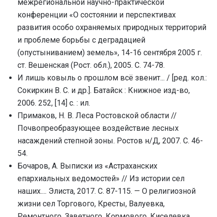
межрегиональной научно-практической
конференции «О состоянии и перспективах
развития особо охраняемых природных территорий
и проблеме борьбы с деградацией
(опустыниванием) земель», 14-16 сентября 2005 г.
ст. Вешенская (Рост. обл.), 2005. С. 74-78.
И лишь ковыль о прошлом всё звенит... / [ред. кол.:
Сокиркин В. С. и др.]. Батайск : Книжное изд-во,
2006. 252, [14] с. : ил.
Примаков, Н. В. Леса Ростовской области //
Почвопреобразующее воздействие лесных
насаждений степной зоны. Ростов н/Д, 2007. С. 46-
54.
Бочаров, А. Выписки из «Астраханских
епархиальных ведомостей» // Из истории сел
наших.... Элиста, 2017. С. 87-115. — О религиозной
жизни сел Торгового, Кресты, Валуевка,
Ремонтного, Заветного, Кормового, Киселевка,