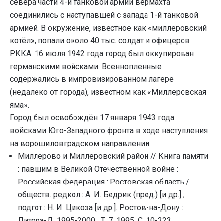
севера части 4-й танковой армии вермахта
соединились с наступавшей с запада 1-й танковой
армией. В окружение, известное как «миллеровский
котёл», попали около 40 тыс. солдат и офицеров
РККА. 16 июля 1942 года город был оккупирован
германскими войсками. Военнопленные
содержались в импровизированном лагере
(недалеко от города), известном как «Миллеровская
яма».
Город был освобождён 17 января 1943 года
войсками Юго-Западного фронта в ходе наступления
на ворошиловградском направлении.
Миллерово и Миллеровский район // Книга памяти
: павшим в Великой Отечественной войне :
Российская Федерация : Ростовская область /
обществ. pедкол.: А. И. Бедpик (пpед.) [и дp.] ;
подгот.: Н. И. Цикоза [и др.]. Ростов-на-Дону :
Литера-Д, 1995-2000 . Т. 7. 1995. С. 10-223.