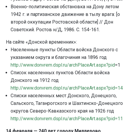
Военно-политическая обстановка на Дону летом
1942 г. и партизанское движение в тылу врага: [о
второй оккупации Ростовской области] // Дон
Советский. Ростов н/Д, 1986. С. 154-161.
На сайте «Донской временник»:
Населенные пункты Области войска Донского с
указанием округа и благочиния на 1896 год
http://www.donvrem.dspl.ru/archPlaceArt.aspx?pid
=1
Список населенных пунктов Области войска
Донского на 1912 год
http://www.donvrem.dspl.ru/archPlaceArt.aspx?pid=14
Списки населенных мест Донского, Донецкого,
Сальского, Таганрогского и Шахтинско-Донецкого
округов Северо-Кавказского края на 1926 год
http://www.donvrem.dspl.ru/archPlaceArt.aspx?pid=11
14 февраля — 240 лет городу Миллерово