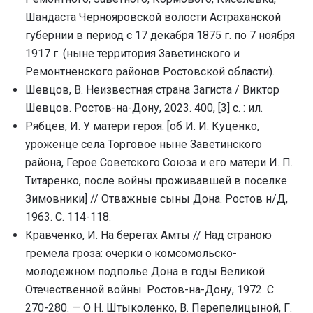
Шандаста Чернояровской волости Астраханской
губернии в период с 17 декабря 1875 г. по 7 ноября
1917 г. (ныне территория Заветинского и
Ремонтненского районов Ростовской области).
Шевцов, В. Неизвестная страна Загиста / Виктор
Шевцов. Ростов-на-Дону, 2023. 400, [3] с. : ил.
Рябцев, И. У матери героя: [об И. И. Куценко,
уроженце села Торговое ныне Заветинского
района, Герое Советского Союза и его матери И. П.
Титаренко, после войны проживавшей в поселке
Зимовники] // Отважные сыны Дона. Ростов н/Д,
1963. С. 114-118.
Кравченко, И. На берегах Амты // Над страною
гремела гроза: очерки о комсомольско-
молодежном подполье Дона в годы Великой
Отечественной войны. Ростов-на-Дону, 1972. С.
270-280. — О Н. Штыколенко, В. Перепелицыной, Г.