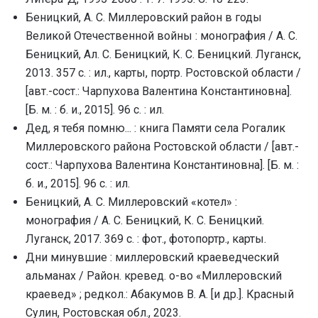
Беницкий, А. С. Миллеровский район в годы
Великой Отечественной войны : монография / А. С.
Беницкий, Ал. С. Беницкий, К. С. Беницкий. Луганск,
2013. 357 с. : ил., карты, портр. Ростовской области /
[авт.-сост.: Чарпухова Валентина Константиновна].
[Б. м. : б. и., 2015]. 96 с. : ил.
Дед, я тебя помню... : книга Памяти села Рогалик
Миллеровского района Ростовской области / [авт.-
сост.: Чарпухова Валентина Константиновна]. [Б. м. :
б. и., 2015]. 96 с. : ил.
Беницкий, А. С. Миллеровский «котел» :
монография / А. С. Беницкий, К. С. Беницкий.
Луганск, 2017. 369 с. : фот., фотопортр., карты.
Дни минувшие : миллеровский краеведческий
альманах / Район. кревед. о-во «Миллеровский
краевед» ; редкол.: Абакумов В. А. [и др.]. Красный
Сулин, Ростовская обл., 2023.