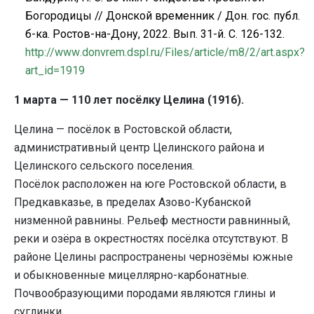
Богородицы // Донской временник / Дон. гос. публ.
б-ка. Ростов-на-Дону, 2022. Вып. 31-й.
C
. 126-132.
http
://
www
.
donvrem
.
dspl
.
ru
/
Files
/
article
/
m
8/2/
art
.
aspx
?
art
_
id
=1919
1 марта — 110 лет посёлку Целина (1916).
Целина — посёлок в Ростовской области,
административный центр Целинского района и
Целинского сельского поселения.
Посёлок расположен на юге Ростовской области, в
Предкавказье, в пределах Азово-Кубанской
низменной равнины. Рельеф местности равнинный,
реки и озёра в окрестностях посёлка отсутствуют. В
районе Целины распространены чернозёмы южные
и обыкновенные мицеллярно-карбонатные.
Почвообразующими породами являются глины и
суглинки.