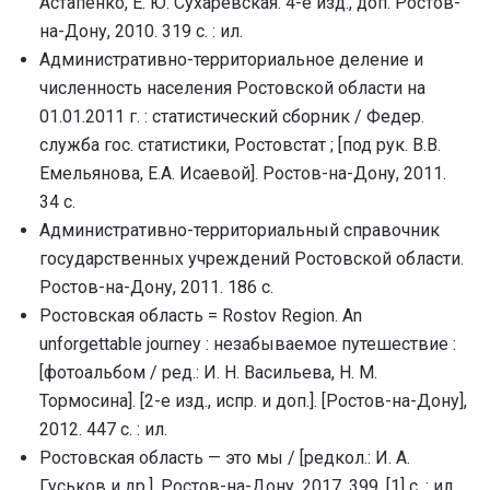
Астапенко, Е. Ю. Сухаревская. 4-е изд., доп. Ростов-
на-Дону, 2010. 319 с. : ил.
Административно-территориальное деление и
численность населения Ростовской области на
01.01.2011 г. : статистический сборник / Федер.
служба гос. статистики, Ростовстат ; [под рук. В.В.
Емельянова, Е.А. Исаевой]. Ростов-на-Дону, 2011.
34 с.
Административно-территориальный справочник
государственных учреждений Ростовской области.
Ростов-на-Дону, 2011. 186 с.
Ростовская область = Rostov Region. An
unforgettable journey : незабываемое путешествие :
[фотоальбом / ред.: И. Н. Васильева, Н. М.
Тормосина]. [2-е изд., испр. и доп.]. [Ростов-на-Дону],
2012. 447 с. : ил.
Ростовская область — это мы / [редкол.: И. А.
Гуськов и др.]. Ростов-на-Дону, 2017. 399, [1] с. : ил.