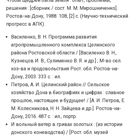
Чтобы щедрей была земля : опыт, проблемы,
решения : [сборник / сост. М. М. Мирошниченко].
Ростов-на-Дону, 1988. 108, [2] с. (Научно-технический
прогресс в АПК) .
Василенко, В. Н. Программа развития
агропромышленного комплекса Целинского
района Ростовской области / [Василенко В. Н.,
Кузнецов И. В., Сулименко В. Я. и др.] ; М-во сел.
хоз-ва и продовольствия Рост. обл. Ростов-на-
Дону, 2003. 333 с. : ил.
Петров, А. И. Целинский район // Сельское
хозяйство Дона в биографиях и цифрах : славное
прошлое, настоящее и будущее! / [А. И. Петров, Е.
М. Колесникова, Н. Н. Зайцева и др.]. Ростов-на-
Дону, 2016. 487 с. : ил., портр.
И вольный ветер в гривах золотых : (из истории
донского коневодства) / [Рост. обл. музей