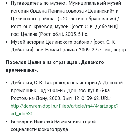
Путеводитель по музею : Муниципальный музей
истории Ордена Ленина совхоза «Целинский» и
Целинского района : (к 20-летию образования) /
Рост. обл. краевед. музей ; [сост. С. К. Дебелый].
пос. Целина (Рост. обл.), 2005. 51 с.
Музей истории Целинского района / [сост. С. К.
Дебелый]. пос. Новая Целина, 2009. 27 с. : ил., портр.
Поселок Целина на страницах «Донского
временника».
Дебелый, С. К. Так рождалась история // Донской
временник. Год 2004-й / Дон. гос. публ. б-ка.
Ростов-на-Дону, 2003. Вып. 12. С. 59-62.
URL
:
http
://
donvrem
.
dspl
.
ru
/
Files
/
article
/
m
4/4/
art
.
aspx
?
art
_
id
=530
Бочкарев Николай Васильевич, герой
социалистического труда...