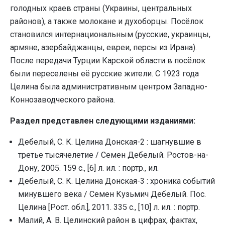
голодных краев страны (Украины, центральных
районов), а также молокане и духоборцы. Посёлок
становился интернациональным (русские, украинцы,
армяне, азербайджанцы, евреи, персы из Ирана).
После передачи Турции Карской области в посёлок
были переселены её русские жители. С 1923 года
Целина была административным центром Западно-
Коннозаводческого района.
Раздел представлен следующими изданиями:
Дебелый, С. К. Целина Донская-2 : шагнувшие в
третье тысячелетие / Семен Дебелый. Ростов-на-
Дону, 2005. 159 с., [6] л. ил. : портр., ил.
Дебелый, С. К. Целина Донская-3 : хроника событий
минувшего века / Семен Кузьмич Дебелый. Пос.
Целина [Рост. обл.], 2011. 335 с., [10] л. ил. : портр.
Малий, А. В. Целинский район в цифрах, фактах,