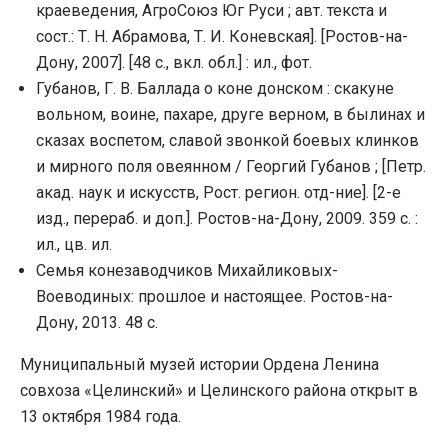
краеведения, АгроСоюз Юг Руси ; авт. текста и
сост.: Т. Н. Абрамова, Т. И. Коневская]. [Ростов-на-
Дону, 2007]. [48 с., вкл. обл.] : ил., фот.
Губанов, Г. В. Баллада о коне донском : скакуне
вольном, воине, пахаре, друге верном, в былинах и
сказах воспетом, славой звонкой боевых клинков
и мирного поля овеянном / Георгий Губанов ; [Петр.
акад. наук и искусств, Рост. регион. отд-ние]. [2-е
изд., перераб. и доп.]. Ростов-на-Дону, 2009. 359 с. :
ил., цв. ил.
Семья конезаводчиков Михайликовых-
Воеводиных: прошлое и настоящее. Ростов-на-
Дону, 2013. 48 с.
Муниципальный музей истории Ордена Ленина
совхоза «Целинский» и Целинского района открыт в
13 октября 1984 года.