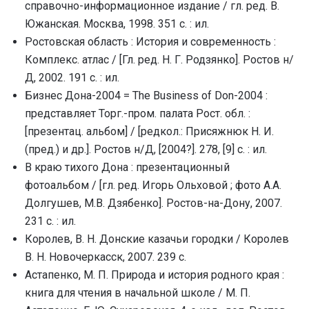
справочно-информационное издание / гл. ред. В.
Южанская. Москва, 1998. 351 с. : ил.
Ростовская область : История и современность :
Комплекс. атлас / [Гл. ред. Н. Г. Родзянко]. Ростов н/
Д, 2002. 191 с. : ил.
Бизнес Дона-2004 = The Business of Don-2004 :
представляет Торг.-пром. палата Рост. обл. :
[презентац. альбом] / [редкол.: Присяжнюк Н. И.
(пред.) и др.]. Ростов н/Д, [2004?]. 278, [9] с. : ил.
В краю тихого Дона : презентационный
фотоальбом / [гл. ред. Игорь Ольховой ; фото А.А.
Долгушев, М.В. Дзябенко]. Ростов-на-Дону, 2007.
231 с. : ил.
Королев, В. Н. Донские казачьи городки / Королев
В. Н. Новочеркасск, 2007. 239 с.
Астапенко, М. П. Природа и история родного края :
книга для чтения в начальной школе / М. П.