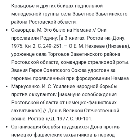
Кравцове и других бойцах подпольной
молодежной группы села Заветное Заветинского
района Ростовской области.
Скворцов, М. Это было на Немане // Они
прославили Родину: [в 3 книгах. Ростов-на-Дону.
1975. Кн. 2. С. 249-251. — О Е. М. Нехаеве (Нихаеве),
уроженце села Торговое Заветинского района
Ростовской области, командире стрелковой роты.
Звания Героя Советского Союза удостоен за
героизм, проявленный при форсировании Немана.
Маркусенко, И. С. Усиление народной борьбы
против оккупантов: [накануне освобождения
Ростовской области от немецко-фашистских
захватчиков] // Дон в Великой Отечественной
войне. Ростов н/Д, 1977. С. 90-101.
Организация борьбы трудящихся Дона против
немецко-фашистских захватчиков в период