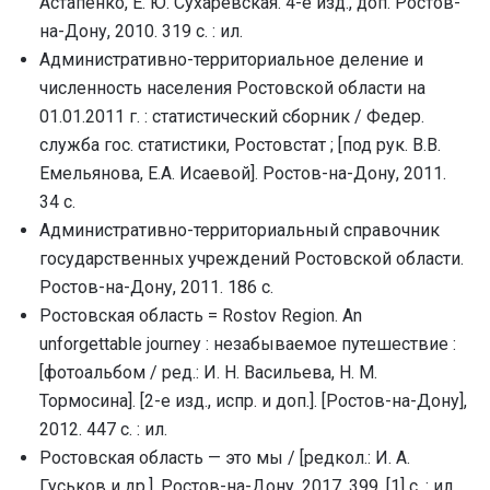
Астапенко, Е. Ю. Сухаревская. 4-е изд., доп. Ростов-
на-Дону, 2010. 319 с. : ил.
Административно-территориальное деление и
численность населения Ростовской области на
01.01.2011 г. : статистический сборник / Федер.
служба гос. статистики, Ростовстат ; [под рук. В.В.
Емельянова, Е.А. Исаевой]. Ростов-на-Дону, 2011.
34 с.
Административно-территориальный справочник
государственных учреждений Ростовской области.
Ростов-на-Дону, 2011. 186 с.
Ростовская область = Rostov Region. An
unforgettable journey : незабываемое путешествие :
[фотоальбом / ред.: И. Н. Васильева, Н. М.
Тормосина]. [2-е изд., испр. и доп.]. [Ростов-на-Дону],
2012. 447 с. : ил.
Ростовская область — это мы / [редкол.: И. А.
Гуськов и др.]. Ростов-на-Дону, 2017. 399, [1] с. : ил.