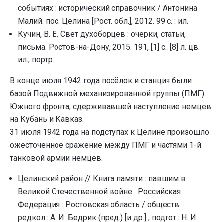
событиях : исторический справочник / Антонина
Малий. пос. Целина [Рост. обл.], 2012. 99 с. : ил.
Кучин, В. В. Свет духоборцев : очерки, статьи,
письма. Ростов-на-Дону, 2015. 191, [1] с., [8] л. цв.
ил., портр.
В конце июля 1942 года посёлок и станция были
базой Подвижной механизированной группы (ПМГ)
Южного фронта, сдерживавшей наступление немцев
на Кубань и Кавказ.
31 июля 1942 года на подступах к Целине произошло
ожесточенное сражение между ПМГ и частями 1-й
танковой армии немцев.
Целинский район // Книга памяти : павшим в
Великой Отечественной войне : Российская
Федерация : Ростовская область / обществ.
pедкол.: А. И. Бедpик (пpед.) [и дp.] ; подгот.: Н. И.