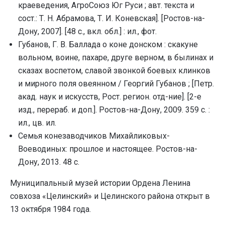
краеведения, АгроСоюз Юг Руси ; авт. текста и
сост.: Т. Н. Абрамова, Т. И. Коневская]. [Ростов-на-
Дону, 2007]. [48 с., вкл. обл.] : ил., фот.
Губанов, Г. В. Баллада о коне донском : скакуне
вольном, воине, пахаре, друге верном, в былинах и
сказах воспетом, славой звонкой боевых клинков
и мирного поля овеянном / Георгий Губанов ; [Петр.
акад. наук и искусств, Рост. регион. отд-ние]. [2-е
изд., перераб. и доп.]. Ростов-на-Дону, 2009. 359 с. :
ил., цв. ил.
Семья конезаводчиков Михайликовых-
Воеводиных: прошлое и настоящее. Ростов-на-
Дону, 2013. 48 с.
Муниципальный музей истории Ордена Ленина
совхоза «Целинский» и Целинского района открыт в
13 октября 1984 года.