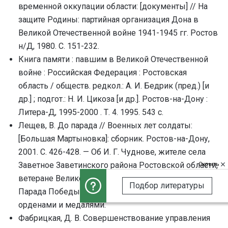
временной оккупации области: [документы] // На
защите Родины: партийная организация Дона в
Великой Отечественной войне 1941-1945 гг. Ростов
н/Д, 1980. С. 151-232.
Книга памяти : павшим в Великой Отечественной
войне : Российская Федерация : Ростовская
область / обществ. pедкол.: А. И. Бедpик (пpед.) [и
дp.] ; подгот.: Н. И. Цикоза [и др.]. Ростов-на-Дону :
Литера-Д, 1995-2000 . Т. 4. 1995. 543 с.
Лещев, В. До парада // Военных лет солдаты:
[Большая Мартыновка]: сборник. Ростов-на-Дону,
2001. С. 426-428. — Об И. Г. Чуднове, жителе села
Заветное Заветинского района Ростовской области,
Скрыть
ветеране Великой Отечественной войны, участнике
Подбор литературы
Парада Победы в Москве, награжденном
орденами и медалями.
Фабрицкая, Д. В. Совершенствование управления