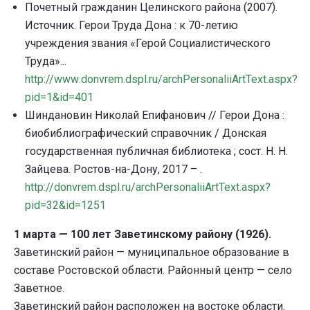
Почетный гражданин Целинского района (2007).
Источник. Герои Труда Дона : к 70-летию
учреждения звания «Герой Социалистического
Труда»...
http
://
www
.
donvrem
.
dspl
.
ru
/
archPersonaliiArtText
.
aspx
?
pid
=1&
id
=401
Шиндановин Николай Епифанович // Герои Дона :
биобиблиографический справочник / Донская
государственная публичная библиотека ; сост. Н. Н.
Зайцева. Ростов-на-Дону, 2017 – .
http://donvrem.dspl.ru/archPersonaliiArtText.aspx?
pid=32&id=1251
1 марта — 100 лет Заветинскому району (1926).
Заветинский район — муниципальное образование в
составе Ростовской области. Районный центр — село
Заветное.
Заветинский район расположен на востоке области.