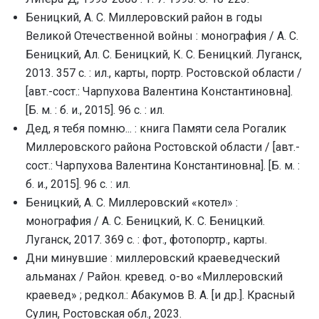
Беницкий, А. С. Миллеровский район в годы
Великой Отечественной войны : монография / А. С.
Беницкий, Ал. С. Беницкий, К. С. Беницкий. Луганск,
2013. 357 с. : ил., карты, портр. Ростовской области /
[авт.-сост.: Чарпухова Валентина Константиновна].
[Б. м. : б. и., 2015]. 96 с. : ил.
Дед, я тебя помню... : книга Памяти села Рогалик
Миллеровского района Ростовской области / [авт.-
сост.: Чарпухова Валентина Константиновна]. [Б. м. :
б. и., 2015]. 96 с. : ил.
Беницкий, А. С. Миллеровский «котел» :
монография / А. С. Беницкий, К. С. Беницкий.
Луганск, 2017. 369 с. : фот., фотопортр., карты.
Дни минувшие : миллеровский краеведческий
альманах / Район. кревед. о-во «Миллеровский
краевед» ; редкол.: Абакумов В. А. [и др.]. Красный
Сулин, Ростовская обл., 2023.