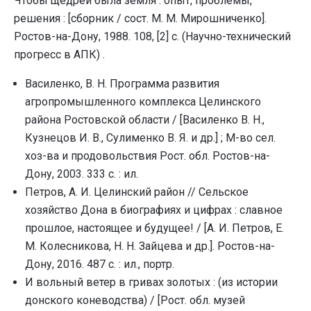
Чтобы щедрей была земля : опыт, проблемы,
решения : [сборник / сост. М. М. Мирошниченко].
Ростов-на-Дону, 1988. 108, [2] с. (Научно-технический
прогресс в АПК) .
Василенко, В. Н. Программа развития
агропромышленного комплекса Целинского
района Ростовской области / [Василенко В. Н.,
Кузнецов И. В., Сулименко В. Я. и др.] ; М-во сел.
хоз-ва и продовольствия Рост. обл. Ростов-на-
Дону, 2003. 333 с. : ил.
Петров, А. И. Целинский район // Сельское
хозяйство Дона в биографиях и цифрах : славное
прошлое, настоящее и будущее! / [А. И. Петров, Е.
М. Колесникова, Н. Н. Зайцева и др.]. Ростов-на-
Дону, 2016. 487 с. : ил., портр.
И вольный ветер в гривах золотых : (из истории
донского коневодства) / [Рост. обл. музей