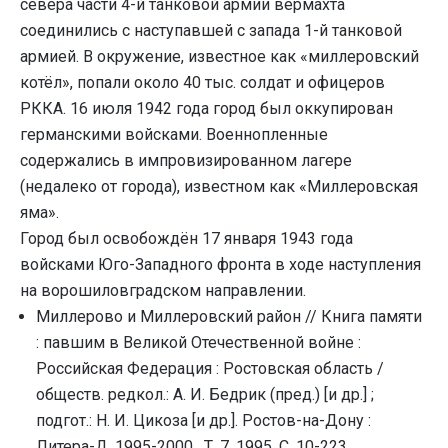
севера части 4-й танковой армии вермахта
соединились с наступавшей с запада 1-й танковой
армией. В окружение, известное как «миллеровский
котёл», попали около 40 тыс. солдат и офицеров
РККА. 16 июля 1942 года город был оккупирован
германскими войсками. Военнопленные
содержались в импровизированном лагере
(недалеко от города), известном как «Миллеровская
яма».
Город был освобождён 17 января 1943 года
войсками Юго-Западного фронта в ходе наступления
на ворошиловградском направлении.
Миллерово и Миллеровский район // Книга памяти
: павшим в Великой Отечественной войне :
Российская Федерация : Ростовская область /
обществ. pедкол.: А. И. Бедpик (пpед.) [и дp.] ;
подгот.: Н. И. Цикоза [и др.]. Ростов-на-Дону :
Литера-Д, 1995-2000 . Т. 7. 1995. С. 10-223.