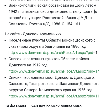
Военно-политическая обстановка на Дону летом
1942 г. и партизанское движение в тылу врага: [о
второй оккупации Ростовской области] // Дон
Советский. Ростов н/Д, 1986. С. 154-161.
На сайте «Донской временник»:
Населенные пункты Области войска Донского с
указанием округа и благочиния на 1896 год
http://www.donvrem.dspl.ru/archPlaceArt.aspx?pid
=1
Список населенных пунктов Области войска
Донского на 1912 год
http://www.donvrem.dspl.ru/archPlaceArt.aspx?pid=14
Списки населенных мест Донского, Донецкого,
Сальского, Таганрогского и Шахтинско-Донецкого
округов Северо-Кавказского края на 1926 год
http://www.donvrem.dspl.ru/archPlaceArt.aspx?pid=11
14 февраля — 240 лет городу Миллерово