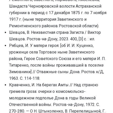
Шандаста Чернояровской волости Астраханской
губернии в период с 17 декабря 1875 г. по 7 ноября
1917 г. (ныне территория Заветинского и
Ремонтненского районов Ростовской области).
Шевцов, В. Неизвестная страна Загиста / Виктор
Шевцов. Ростов-на-Дону, 2023. 400, [3] с. : ил.
Рябцев, И. У матери героя: [об И. И. Куценко,
уроженце села Торговое ныне Заветинского
района, Герое Советского Союза и его матери И. П.
Титаренко, после войны проживавшей в поселке
Зимовники] // Отважные сыны Дона. Ростов н/Д,
1963. С. 114-118.
Кравченко, И. На берегах Амты // Над страною
гремела гроза: очерки о комсомольско-
молодежном подполье Дона в годы Великой
Отечественной войны. Ростов-на-Дону, 1972. С.
270-280. — О Н. Штыколенко, В. Перепелицыной, Г.