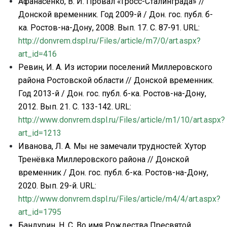
Афанасенко, В. И. Провал «Гросс-Сталинграда» //
Донской временник. Год 2009-й / Дон. гос. публ. б-
ка. Ростов-на-Дону, 2008. Вып. 17. С. 87-91.
URL
:
http
://
donvrem
.
dspl
.
ru
/
Files
/
article
/
m
7/0/
art
.
aspx
?
art
_
id
=416
Ревин, И. А. Из истории поселений Миллеровского
района Ростовской области // Донской временник.
Год 2013-й / Дон. гос. публ. б-ка. Ростов-на-Дону,
2012. Вып. 21. С. 133-142.
URL
:
http
://
www
.
donvrem
.
dspl
.
ru
/
Files
/
article
/
m
1/10/
art
.
aspx
?
art
_
id
=1213
Иванова, Л. А. Мы не замечали трудностей:
Хутор
Тренёвка Миллеровского района // Донской
временник / Дон. гос. публ. б-ка. Ростов-на-Дону,
2020. Вып. 29-й.
URL
:
http
://
www
.
donvrem
.
dspl
.
ru
/
Files
/
article
/
m
4/4/
art
.
aspx
?
art
_
id
=1795
Бандурин, Н. С. Во имя Рождества Пресвятой