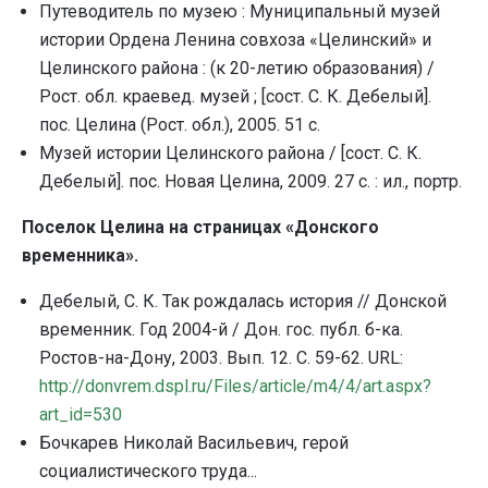
Путеводитель по музею : Муниципальный музей
истории Ордена Ленина совхоза «Целинский» и
Целинского района : (к 20-летию образования) /
Рост. обл. краевед. музей ; [сост. С. К. Дебелый].
пос. Целина (Рост. обл.), 2005. 51 с.
Музей истории Целинского района / [сост. С. К.
Дебелый]. пос. Новая Целина, 2009. 27 с. : ил., портр.
Поселок Целина на страницах «Донского
временника».
Дебелый, С. К. Так рождалась история // Донской
временник. Год 2004-й / Дон. гос. публ. б-ка.
Ростов-на-Дону, 2003. Вып. 12. С. 59-62.
URL
:
http
://
donvrem
.
dspl
.
ru
/
Files
/
article
/
m
4/4/
art
.
aspx
?
art
_
id
=530
Бочкарев Николай Васильевич, герой
социалистического труда...