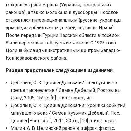
голодных краев страны (Украины, центральных
районов), а также молокане и духоборцы. Посёлок
становился интернациональным (русские, украинцы,
армяне, азербайджанцы, евреи, персы из Ирана).
После передачи Турции Карской области в посёлок
были переселены её русские жители. С 1923 года
Целина была административным центром Западно-
Коннозаводческого района.
Раздел представлен следующими изданиями:
Дебелый, С. К. Целина Донская-2 : шагнувшие в
третье тысячелетие / Семен Дебелый. Ростов-на-
Дону, 2005. 159 с., [6] л. ил. : портр., ил.
Дебелый, С. К. Целина Донская-3 : хроника событий
минувшего века / Семен Кузьмич Дебелый. Пос.
Целина [Рост. обл.], 2011. 335 с., [10] л. ил. : портр.
Малий, А. В. Целинский район в цифрах, фактах,