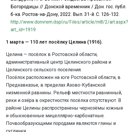
Богородицы // Донской временник / Дон. гос. публ.
б-ка. Ростов-на-Дону, 2022. Вып. 31-й.
C
. 126-132.
http
://
www
.
donvrem
.
dspl
.
ru
/
Files
/
article
/
m
8/2/
art
.
aspx
?
art
_
id
=1919
1 марта — 110 лет посёлку Целина (1916).
Целина — посёлок в Ростовской области,
административный центр Целинского района и
Целинского сельского поселения.
Посёлок расположен на юге Ростовской области, в
Предкавказье, в пределах Азово-Кубанской
низменной равнины. Рельеф местности равнинный,
реки и озёра в окрестностях посёлка отсутствуют. В
районе Целины распространены чернозёмы южные
и обыкновенные мицеллярно-карбонатные.
Почвообразующими породами являются глины и
суглинки.