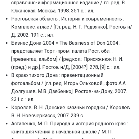
справочно-информационное издание / гл. ред. В.
Южанская. Москва, 1998. 351 с. : ил.
Ростовская область : История и современность :
Комплекс. атлас / [Гл. ред. Н. Г. Родзянко]. Ростов н/
Д, 2002. 191 с. : ил.
Бизнес Дона-2004 = The Business of Don-2004 :
представляет Торг.-пром. палата Рост. обл. :
[презентац. альбом] / [редкол.: Присяжнюк Н. И.
(пред.) и др.]. Ростов н/Д, [2004?]. 278, [9] с. : ил.
В краю тихого Дона : презентационный
фотоальбом / [гл. ред. Игорь Ольховой ; фото А.А.
Долгушев, М.В. Дзябенко]. Ростов-на-Дону, 2007.
231 с. : ил.
Королев, В. Н. Донские казачьи городки / Королев
В. Н. Новочеркасск, 2007. 239 с.
Астапенко, М. П. Природа и история родного края :
книга для чтения в начальной школе / М. П.