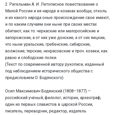
2. Ригельман А. И. Летописное повествование о
Малой России и ея народе и козаках вообще, отколь
и из какого народа оные происхождение свое имеют,
и по каким случаям они ныне при своих местах
обитают, как то: черкаские или малоросийские и
запорожские, а от них уже донские, а от сих яицкие,
что ныне уральские, гребенские, сибирские,
волжские, терские, некрасовские и проч. козаки, как
равно и слободские полки.
(Текст по современной автору рукописи, изданный
под наблюдением исторического общества с
предисловием О. Бодянского)
Осип Максимович Бодянский (1808–1877) —
российский учёный, филолог, историк, археограф,
один из первых славистов в царской России,
писатель, переводчик, редактор, издатель