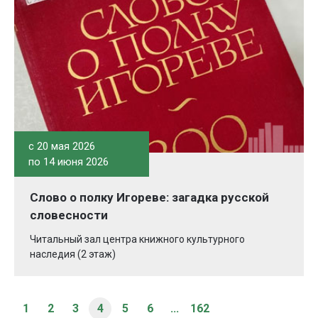
c 20 мая 2026
по 14 июня 2026
Слово о полку Игореве: загадка русской
словесности
Читальный зал центра книжного культурного
наследия (2 этаж)
1
2
3
4
5
6
...
162