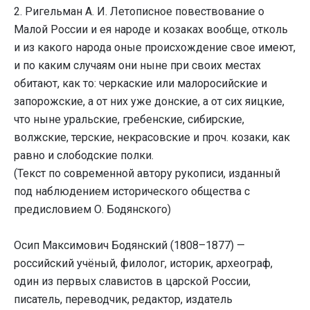
2. Ригельман А. И. Летописное повествование о
Малой России и ея народе и козаках вообще, отколь
и из какого народа оные происхождение свое имеют,
и по каким случаям они ныне при своих местах
обитают, как то: черкаские или малоросийские и
запорожские, а от них уже донские, а от сих яицкие,
что ныне уральские, гребенские, сибирские,
волжские, терские, некрасовские и проч. козаки, как
равно и слободские полки.
(Текст по современной автору рукописи, изданный
под наблюдением исторического общества с
предисловием О. Бодянского)
Осип Максимович Бодянский (1808–1877) —
российский учёный, филолог, историк, археограф,
один из первых славистов в царской России,
писатель, переводчик, редактор, издатель