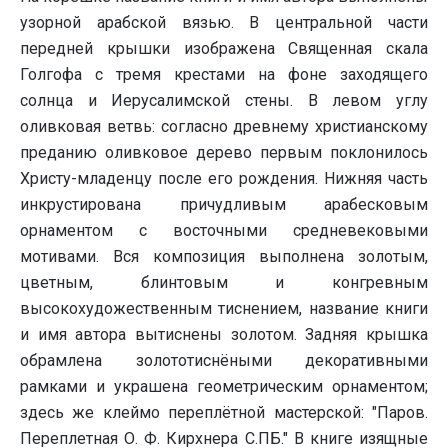
узорной арабской вязью. В центральной части
передней крышки изображена Священная скала
Голгофа с тремя крестами на фоне заходящего
солнца и Иерусалимской стены. В левом углу
оливковая ветвь: согласно древнему христианскому
преданию оливковое дерево первым поклонилось
Христу-младенцу после его рождения. Нижняя часть
инкрустирована причудливым арабесковым
орнаментом с восточными средневековыми
мотивами. Вся композиция выполнена золотым,
цветным, блинтовым и конгревным
высокохудожественным тиснением, название книги
и имя автора вытиснены золотом. Задняя крышка
обрамлена золототиснёными декоративными
рамками и украшена геометрическим орнаментом;
здесь же клеймо переплётной мастерской: "Паров.
Переплетная О. Ф. Кирхнера С.ПБ." В книге изящные