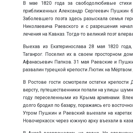
В мае 1820 года за свободолюбивые стихи
приближенных Александр Сергеевич Пушкин б
Заболевшего поэта здесь разыскала семья гер
Николаевича Раевского и с разрешения начал
лечения на Кавказ. Тогда-то великий поэт впер
Выехав из Екатеринослава 28 мая 1820 года
Таганрог. Поселил их в своем просторном дом
Афанасьевич Папков. 31 мая Раевские и Пушки
развалин турецкой крепости Лютик на Мёртвом 
В Ростове гости осмотрели остатки крепости 
версту, путешественники попали на улицы шумно
году переселенными из Крыма армянами. Вле
долго бродил по базару, поражаясь его восточн
Утром Пушкин и Раевский выехали на каретах
Новочеркасск через южную арку въехали в каза