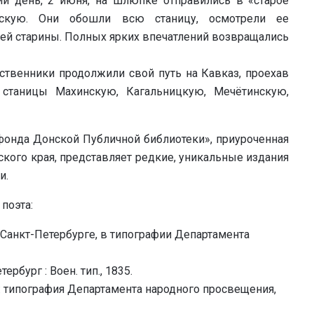
й день, 2 июня, на шлюпке отправились в «старое
асскую. Они обошли всю станицу, осмотрели ее
ей старины. Полных ярких впечатлений возвращались
твенники продолжили свой путь на Кавказ, проехав
станицы Махинскую, Кагальницкую, Мечётинскую,
онда Донской Публичной библиотеки», приуроченная
кого края, представляет редкие, уникальные издания
и.
поэта:
 Санкт-Петербурге, в типографии Департамента
ербург : Воен. тип., 1835.
г: типография Департамента народного просвещения,