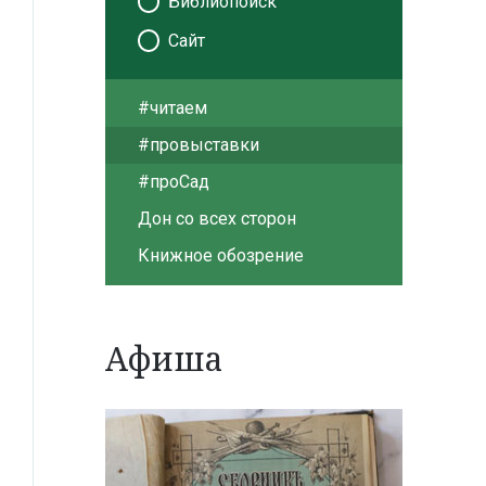
Библиопоиск
Сайт
#читаем
#провыставки
#проСад
Дон со всех сторон
Книжное обозрение
Афиша