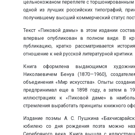
цельнокожаном переплете с торшонированным о
одной из лучших российских типографий, при
получившему высший коммерческий статус пост
Текст «Пиковой дамы» в этом издании состав
впервые опубликован в полном виде. В кри
публикацию, кратко рассматривается истори
отношение к ней русской литературной критики.
Книга оформлена выдающимся художнико
Николаевичем Бенуа (1870—1960), создател
объединения «Мир искусства». Опыты создани
предпринимал еще в 1898 году, а затем в 19
иллюстрациях к «Пиковой даме» в наиболь
стремления выработать принципы книжного оф
Издание поэмы А. С. Пушкина «Бахчисарайски
юбилею со дня рождения поэта можно назв
Серебряного века. Книга вышла с иллюстраци