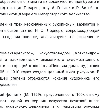
брезом, отпечатана на высококачественной бумаге в
надлежащих Товариществу А. Голике и Р. Вильборг,
авщиков Двора его императорского величества.
лен из трех неоконченных рукописных вариантов и
тической статье Н. О. Лернера, сопровождающей
я создания повести, анализируется ее значение и
м-акварелистом, искусствоведом Александром
ем и вдохновителем знаменитого художественного
я иллюстраций к повести «Пиковая дама» художник
05 и 1910 годах создал цельный цикл рисунков. В
шей степени отражаются искания художника, его
ормления.
й фонтан» (М. 1899), приуроченное к 100-летнему
ать одной из вершин искусства печатной книги
и армянского живописца В. А. Суренянца, которые