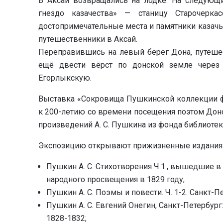
В Аксай возвращались на лодке. На следующи
гнездо казачества» — станицу Старочерк
достопримечательные места и памятники казачь
путешественники в Аксай.
Переправившись на левый берег Дона, путешес
ещё двести вёрст по донской земле через 
Егорлыкскую.
Выставка «Сокровища Пушкинской коллекции ф
к 200-летию со времени посещения поэтом Донс
произведений А. С. Пушкина из фонда библиотек
Экспозицию открывают прижизненные издания 
Пушкин А. С. Стихотворения Ч.1., вышедшие в
народного просвещения в 1829 году;
Пушкин А. С. Поэмы и повести. Ч. 1-2. Санкт-Пет
Пушкин А. С. Евгений Онегин, Санкт-Петербур
1828-1832;