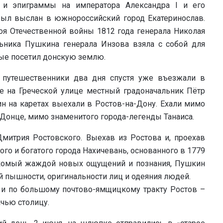
 и эпиграммы на императора Александра I и его
ыл выслан в южнороссийский город Екатеринослав.
оя Отечественной войны 1812 года генерала Николая
ьника Пушкина генерала Инзова взяла с собой для
вые посетил донскую землю.
, путешественники два дня спустя уже въезжали в
е на Греческой улице местный градоначальник Пётр
н на каретах выехали в Ростов-на-Дону. Ехали мимо
Донце, мимо знаменитого города-легенды Танаиса.
Дмитрия Ростовского. Выехав из Ростова и, проехав
го и богатого города Нахичевань, основанного в 1779
комый жаждой новых ощущений и познания, Пушкин
ой пышности, оригинальности лиц и одеяния людей.
 и по большому почтово-ямщицкому тракту Ростов –
чью столицу.