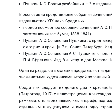
Пушкин А. С. Братья разбойники. – 2-е издание.
В экспозиции представлены собрания сочинени
издательствах XIX века. Среди них:
первое посмертное собрание сочинений А. С. П
заготовления гос. бумаг, 1838-1841).
Пушкин А. С. Сочинения Пушкина : с прил. матер
с его рис. и проч. : [в 7 т.]. Санкт-Петербург : И
Пушкин А. С. Сочинения А. С. Пушкина : с прил. ег
П. А. Ефремова. Изд. 8-е, испр. и доп. Москва : 
Один из разделов выставки представляет издан
знаменитыми художниками второй половины XIX
Среди них следует выделить два - красивей
(Петроград, 1917) с иллюстрациями Александр
рамками, стилизованными, как и шрифт, под и
отдельным шмуцтитулом и имеет одну страни