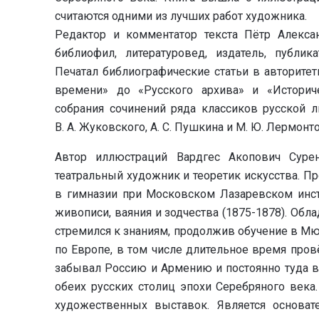
считаются одними из лучших работ художника.
Редактор и комментатор текста Пётр Алекса
библиофил, литературовед, издатель, публик
Печатал библиографические статьи в авторитет
времени» до «Русского архива» и «Историч
собрания сочинений ряда классиков русской л
В. А. Жуковского, А. С. Пушкина и М. Ю. Лермонто
Автор иллюстраций Вардгес Акопович Сурен
театральный художник и теоретик искусства. П
в гимназии при Московском Лазаревском инсти
живописи, ваяния и зодчества (1875-1878). Об
стремился к знаниям, продолжив обучение в М
по Европе, в том числе длительное время пров
забывал Россию и Армению и постоянно туда в
обеих русских столиц эпохи Серебряного века
художественных выставок. Является основат