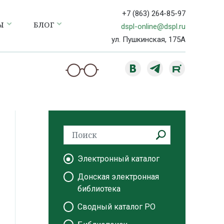
+7 (863) 264-85-97
Ы
БЛОГ
dspl-online@dspl.ru
ул. Пушкинская, 175А
Электронный каталог
Донская электронная
библиотека
Сводный каталог РО