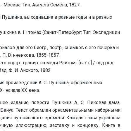
- Москва: Тип. Августа Семена, 1827.
й Пушкина, выходившие в разные годы и в разных
ушкина в 11 томах (Санкт-Петербург: Тип. Экспедиции
иалов для его биогр., портр., снимков с его почерка и
зд. П. В. нненкова, 1855-1857.
о портр., гравир. на меди Райтом : [в 7 т.] / под ред.
Изд. Ф. И. Анского, 1882.
ия произведений А. С. Пушкина, оформленных
- начала ХХ века.
шее издание повести Пушкина А. С. Пиковая дама.
а Бенуа. Текст обрамлен орнаментальными наборными
здания пушкинского времени. Каждая глава украшена
чную иллюстрацию, заставку и концовку. Книга в