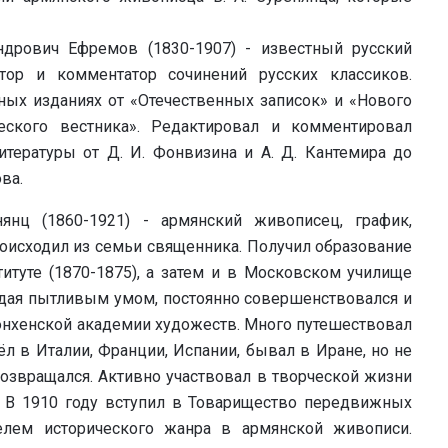
ндрович Ефремов (1830-1907) - известный русский
атор и комментатор сочинений русских классиков.
ных изданиях от «Отечественных записок» и «Нового
еского вестника». Редактировал и комментировал
итературы от Д. И. Фонвизина и А. Д. Кантемира до
ва.
янц (1860-1921) - армянский живописец, график,
роисходил из семьи священника. Получил образование
туте (1870-1875), а затем и в Московском училище
ладая пытливым умом, постоянно совершенствовался и
юнхенской академии художеств. Много путешествовал
ёл в Италии, Франции, Испании, бывал в Иране, но не
озвращался. Активно участвовал в творческой жизни
. В 1910 году вступил в Товарищество передвижных
елем исторического жанра в армянской живописи.