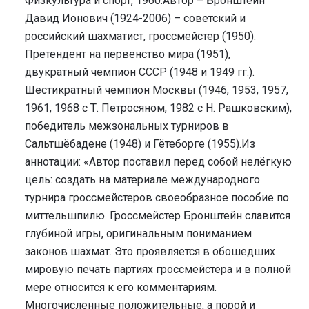
Физкультура и спорт, 1960.Автор – Бронштейн
Давид Ионович (1924-2006) – советский и
российский шахматист, гроссмейстер (1950).
Претендент на первенство мира (1951),
двукратный чемпион СССР (1948 и 1949 гг.).
Шестикратный чемпион Москвы (1946, 1953, 1957,
1961, 1968 с Т. Петросяном, 1982 с Н. Рашковским),
победитель межзональных турниров в
Сальтшёбадене (1948) и Гётеборге (1955).Из
аннотации: «Автор поставил перед собой нелёгкую
цель: создать на материале международного
турнира гроссмейстеров своеобразное пособие по
миттельшпилю. Гроссмейстер Бронштейн славится
глубиной игры, оригинальным пониманием
законов шахмат. Это проявляется в обошедших
мировую печать партиях гроссмейстера и в полной
мере относится к его комментариям.
Многочисленные положительные, а порой и