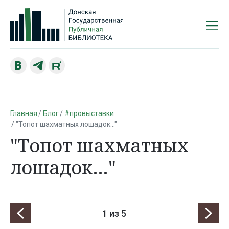
Главная
Блог
#провыставки
"Топот шахматных лошадок…"
"Топот шахматных
лошадок…"
1
из 5