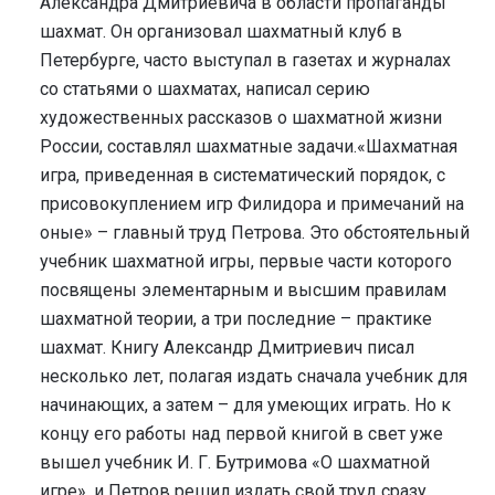
Александра Дмитриевича в области пропаганды
шахмат. Он организовал шахматный клуб в
Петербурге, часто выступал в газетах и журналах
со статьями о шахматах, написал серию
художественных рассказов о шахматной жизни
России, составлял шахматные задачи.«Шахматная
игра, приведенная в систематический порядок, с
присовокуплением игр Филидора и примечаний на
оные» – главный труд Петрова. Это обстоятельный
учебник шахматной игры, первые части которого
посвящены элементарным и высшим правилам
шахматной теории, а три последние – практике
шахмат. Книгу Александр Дмитриевич писал
несколько лет, полагая издать сначала учебник для
начинающих, а затем – для умеющих играть. Но к
концу его работы над первой книгой в свет уже
вышел учебник И. Г. Бутримова «О шахматной
игре», и Петров решил издать свой труд сразу