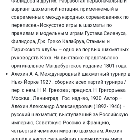
Филидора и других. Разработал первоначальный
вариант шахматной нотации, применяемый в
современных международных соревнованиях по
переписке.«Искусство игры в шахматы по
правилам и модельным играм Густава Селенуса,
Филидора, Дж. Греко Калабруа, Стаммы и
Парижского клуба» – одно из первых шахматных
руководств Коха. На выставке представлено
оригинальное Магдебургское издание 1801 года.
Алехин А. А. Международный шахматный турнир в
Нью-Йорке 1927 : сборник всех партий турнира /
пер. с нем. Н. И. Грекова ; предисл. Н. Григорьева.
Москва ; Ленинград : Гос. изд-во, 1930. Автор –
Але́хин Александр Александрович (1892-1946) –
русский шахматист, выступавший за Российскую
империю, Советскую Россию и Францию,
четвёртый чемпион мира по шахматам. Алехин
вошёл в число сильнейших шахматистов мира