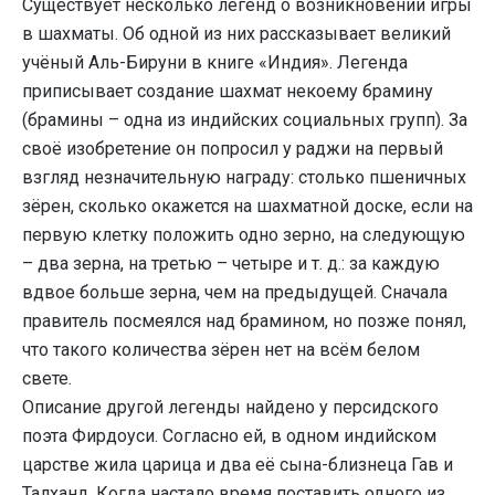
Существует несколько легенд о возникновении игры
в шахматы. Об одной из них рассказывает великий
учёный Аль-Бируни в книге «Индия». Легенда
приписывает создание шахмат некоему брамину
(брамины – одна из индийских социальных групп). За
своё изобретение он попросил у раджи на первый
взгляд незначительную награду: столько пшеничных
зёрен, сколько окажется на шахматной доске, если на
первую клетку положить одно зерно, на следующую
– два зерна, на третью – четыре и т. д.: за каждую
вдвое больше зерна, чем на предыдущей. Сначала
правитель посмеялся над брамином, но позже понял,
что такого количества зёрен нет на всём белом
свете.
Описание другой легенды найдено у персидского
поэта Фирдоуси. Согласно ей, в одном индийском
царстве жила царица и два её сына-близнеца Гав и
Талханд. Когда настало время поставить одного из