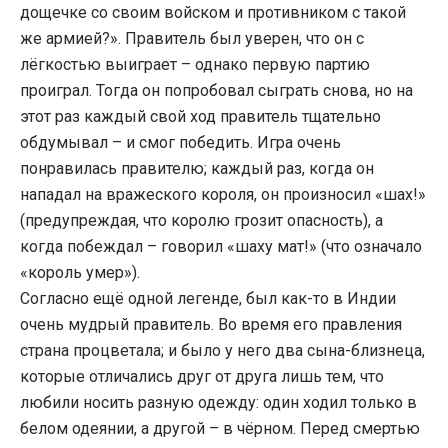
дощечке со своим войском и противником с такой
же армией?». Правитель был уверен, что он с
лёгкостью выиграет – однако первую партию
проиграл. Тогда он попробовал сыграть снова, но на
этот раз каждый свой ход правитель тщательно
обдумывал – и смог победить. Игра очень
понравилась правителю; каждый раз, когда он
нападал на вражеского короля, он произносил «шах!»
(предупреждая, что королю грозит опасность), а
когда побеждал – говорил «шаху мат!» (что означало
«король умер»).
Согласно ещё одной легенде, был как-то в Индии
очень мудрый правитель. Во время его правления
страна процветала; и было у него два сына-близнеца,
которые отличались друг от друга лишь тем, что
любили носить разную одежду: один ходил только в
белом одеянии, а другой – в чёрном. Перед смертью