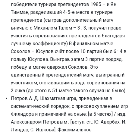
победители турнира претендентов 1985 – и Ян
Тимман, разделивший 4-5-е места в турнире
претендентов (сыграв дополнительный матч
вничью с Михаилом Талем – 3 : 3, получил право
участия в соревнованиях претендентов благодаря
лучшему коэффициенту).В финальном матче
Соколов – Юсупов счёт после 10 партий был 6 : 4 в
пользу Юсупова. Выиграв затем 3 партии подряд,
победу в матче одержал Соколов. Это
единственный претендентский матч, выигранный
участником, отстававшим в ходе соревнования на
2 очка (до этого в 51 матче такого случая не было).
Петров А. Д. Шахматная игра, приведенная в
систематический порядок, с присовокуплением игр
Филидора и примечаний на оные: [в 5 частях] / изд.
Александром Петровым ; [вступ. ст.: Ю. Авербах, И.
Линдер, С. Ишкова]. Факсимильное