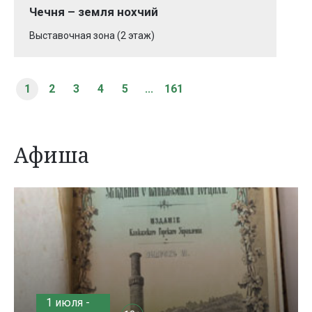
Чечня – земля нохчий
Выставочная зона (2 этаж)
1
2
3
4
5
...
161
Афиша
1 июля -