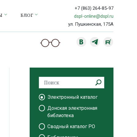
+7 (863) 264-85-97
Ы
БЛОГ
dspl-online@dspl.ru
ул. Пушкинская, 175А
Электронный каталог
Донская электронная
библиотека
Сводный каталог РО