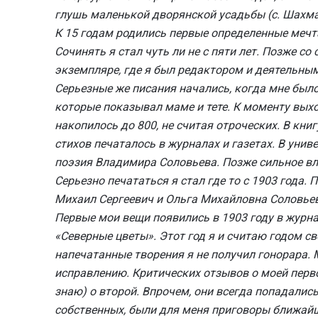
глушь маленькой дворянской усадьбы (с. Шахмат
К 15 годам родились первые определенные мечт
Сочинять я стал чуть ли не с пяти лет. Позже с
экземпляре, где я был редактором и деятельным
Серьезные же писания начались, когда мне было
которые показывал маме и тете. К моменту выхо
накопилось до 800, не считая отроческих. В книг
стихов печаталось в журналах и газетах. В уни
поэзия Владимира Соловьева. Позже сильное вл
Серьезно печататься я стал где то с 1903 года.
Михаил Сергеевич и Ольга Михайловна Соловье
Первые мои вещи появились в 1903 году в журна
«Северные цветы». Этот год я и считаю годом с
напечатанные творения я не получил гонорара. 
исправлению. Критических отзывов о моей перво
знаю) о второй. Впрочем, они всегда попадали
собственных, были для меня приговоры ближайш