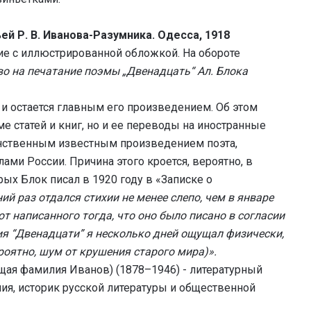
ей Р. В. Иванова-Разумника. Одесса, 1918
е с иллюстрированной обложкой. На обороте
о на печатание поэмы „Двенадцать“ Ал. Блока
и остается главным его произведением. Об этом
е статей и книг, но и ее переводы на иностранные
инственным известным произведением поэта,
ами России. Причина этого кроется, вероятно, в
ых Блок писал в 1920 году в «Записке о
ний раз отдался стихии не менее слепо, чем в январе
 от написанного тогда, что оно было писано в согласии
ния “Двенадцати” я несколько дней ощущал физически,
оятно, шум от крушения старого мира)».
ая фамилия Иванов) (1878–1946) - литературный
ия, историк русской литературы и общественной