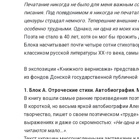
Печатание никогда не было для меня важным соб
писания. Под псевдонимом я никогда не печата
цензуры страдал немного. Теперешние внешние о
особенно трудными. Однако, ни одна из моих кн
Поэта не стало в 40 лет, хотя он мог бы прожит
Блока насчитывает почти четыре сотни стихотво
классиком русской литературы ХХ-го века, сам
В экспозиции «Книжного вернисажа» представл
из фондов Донской государственной публичной 
1. Блок А. Отроческие стихи. Автобиография. 
В книгу вошли самые ранние произведения поэта
В короткой, но весьма яркой автобиографии Ал
творчество, пишет о своем поэтическом «труде»
выражениях и даже со скромностью:
«Ни одна и
читаются мало...»
.
Текст украшен многочисленными заставками и 