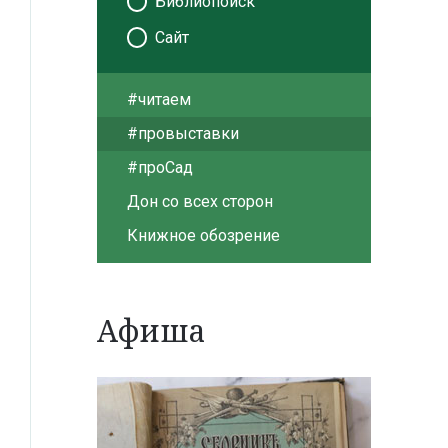
Библиопоиск
Сайт
#читаем
#провыставки
#проСад
Дон со всех сторон
Книжное обозрение
Афиша