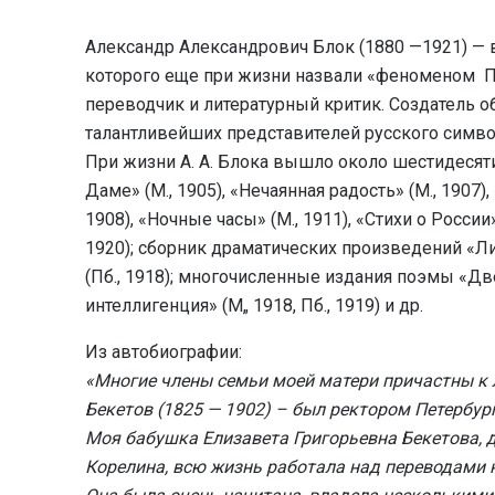
Александр Александрович Блок (1880 —1921) — 
которого еще при жизни назвали «феноменом Пет
переводчик и литературный критик. Создатель 
талантливейших представителей русского симво
При жизни А. А. Блока вышло около шестидесяти
Даме» (М., 1905), «Нечаянная радость» (М., 1907),
1908), «Ночные часы» (М., 1911), «Стихи о России» 
1920); сборник драматических произведений «Ли
(Пб., 1918); многочисленные издания поэмы «Две
интеллигенция» (М„ 1918, Пб., 1919) и др.
Из автобиографии:
«Многие члены семьи моей матери причастны к л
Бекетов (1825 — 1902) – был ректором Петербург
Моя бабушка Елизавета Григорьевна Бекетова, 
Корелина, всю жизнь работала над переводами 