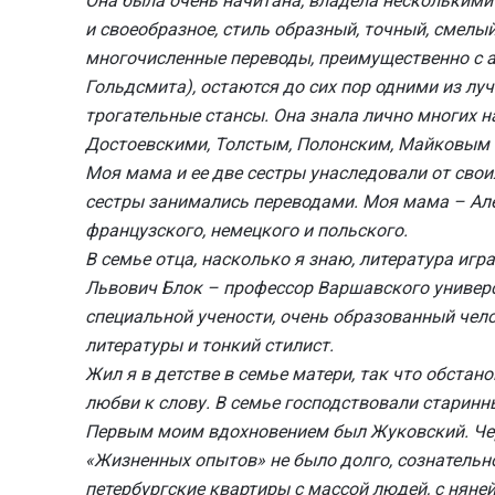
Она была очень начитана, владела несколькими
и своеобразное, стиль образный, точный, смелы
многочисленные переводы, преимущественно с ан
Гольдсмита), остаются до сих пор одними из л
трогательные стансы. Она знала лично многих н
Достоевскими, Толстым, Полонским, Майковым 
Моя мама и ее две сестры унаследовали от свои
сестры занимались переводами. Моя мама – Ал
французского, немецкого и польского.
В семье отца, насколько я знаю, литература игр
Львович Блок – профессор Варшавского универс
специальной учености, очень образованный чел
литературы и тонкий стилист.
Жил я в детстве в семье матери, так что обста
любви к слову. В семье господствовали старинн
Первым моим вдохновением был Жуковский. Чере
«Жизненных опытов» не было долго, сознательн
петербургские квартиры с массой людей, с няней