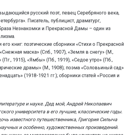
выдающийся русский поэт, певец Серебряного века,
ербурга». Писатель, публицист, драматург,
образа Незнакомки и Прекрасной Дамы – один из
лизма.
 его книг: поэтические сборники «Стихи о Прекрасной
 «Снежная маска» (Спб., 1907), «Земля в снегу» (М.,
(Пг., 1915), «Ямбы» (Пб., 1919), «Седое утро» (Пб.,
рические драмы» (М., 1908); поэма «Соловьиный сад»
надцать» (1918-1921 гг.); сборники статей «Россия и
итературе и науке. Дед мой, Андрей Николаевич
ского университета в его лучшие, классические годы.
дочь известного путешественника, Григория Силыча
научных и особенно, художественных произведений.