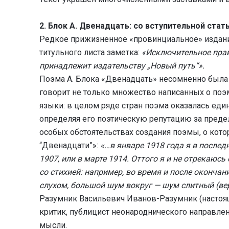
2.
Блок А. Двенадцать: со вступительной стать
Редкое прижизненное «провинциальное» издани
титульного листа заметка:
«Исключительное прав
принадлежит издательству „Новый путь“».
Поэма А. Блока «Двенадцать» несомненно была 
говорит не только множество написанных о поэм
языки: в целом ряде стран поэма оказалась ед
определяя его поэтическую репутацию за предел
особых обстоятельствах создания поэмы, о котор
“Двенадцати”»:
«…в январе 1918 года я в послед
1907, или в марте 1914. Оттого я и не отрекаюсь
со стихией: например, во время и после оконча
слухом, большой шум вокруг — шум слитный (вер
Разумник Васильевич Иванов-Разумник (настоящ
критик, публицист неонароднического направлен
мысли.