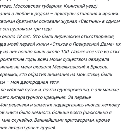
ово, Московская губерния, Клинский уезд).
ания о любви и рядом – приступы отчаяния и иронии.
о своими братьями основали журнал «Вестник» в одном
 сотрудником три года.
 около 18 лет. Это были лирические стихотворения,
да моей первой книги «Стихов о Прекрасной Даме» их
у из них вошло лишь около 100. Позже кое что из этих
верситетские годы всем моим существом овладела
ияние на меня оказали Мережковский и Брюсов.
 Первыми, кто обратил внимание на мои стихи, были
вы – моя двоюродная тетя.
ле «Новый путь» и, почти одновременно, в альманахе
воего литературного крещения. За первые
Мои рецензии и заметки подвергались иногда легкому
й книге было немного, больше всего (насколько я
сь мне случайно. Важнейшими приговорами, кроме
их литературных друзей.