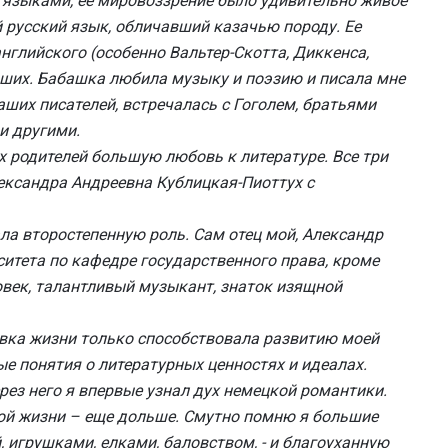
 языками, ее мировоззрение было удивительно живое
й русский язык, обличавший казачью породу. Ее
глийского (особенно Вальтер-Скотта, Диккенса,
учших. Бабашка любила музыку и поэзию и писала мне
аших писателей, встречалась с Гоголем, братьями
и другими.
х родителей большую любовь к литературе. Все три
ександра Андреевна Кублицкая-Пиоттух с
ала второстепенную роль. Сам отец мой, Александр
итета по кафедре государственного права, кроме
овек, талантливый музыкант, знаток изящной
новка жизни только способствовала развитию моей
ые понятия о литературных ценностях и идеалах.
з него я впервые узнал дух немецкой романтики.
ой жизни – еще дольше. Смутно помню я большие
, игрушками, елками, баловством, - и благоуханную