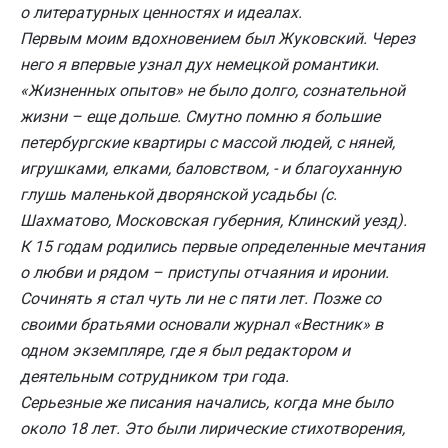
о литературных ценностях и идеалах.
Первым моим вдохновением был Жуковский. Через
него я впервые узнал дух немецкой романтики.
«Жизненных опытов» не было долго, сознательной
жизни – еще дольше. Смутно помню я большие
петербургские квартиры с массой людей, с няней,
игрушками, елками, баловством, - и благоуханную
глушь маленькой дворянской усадьбы (с.
Шахматово, Московская губерния, Клинский уезд).
К 15 годам родились первые определенные мечтания
о любви и рядом – приступы отчаяния и иронии.
Сочинять я стал чуть ли не с пяти лет. Позже со
своими братьями основали журнал «Вестник» в
одном экземпляре, где я был редактором и
деятельным сотрудником три года.
Серьезные же писания начались, когда мне было
около 18 лет. Это были лирические стихотворения,