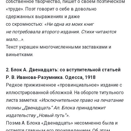
собственное творчество, пишет о своем поэтическом
«труде». Поэт говорит о себе в довольно
сдержанных выражениях и даже
со скромностью:
«Ни одна из моих книг
не потребовала второго издания. Стихи читаются
мало...»
.
Текст украшен многочисленными заставками и
виньетками.
2.
Блок А. Двенадцать: со вступительной статьей
Р. В. Иванова-Разумника. Одесса, 1918
Редкое прижизненное «провинциальное» издание с
иллюстрированной обложкой. На обороте титульного
листа заметка:
«Исключительное право на печатание
поэмы „Двенадцать“ Ал. Блока принадлежит
издательству „Новый путь“».
Поэма А. Блока «Двенадцать» несомненно была и
остается главным его произведением. Об этом