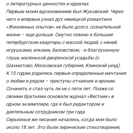
о литературных ценностях и идеалах.
Первым моим вдохновением был Жуковский. Через
него я впервые узнал дух немецкой романтики.
«Жизненных опытов» не было долго, сознательной
жизни – еще дольше. Смутно помню я большие
петербургские квартиры с массой людей, с няней,
игрушками, елками, баловством, - и благоуханную
глушь маленькой дворянской усадьбы (с.
Шахматово, Московская губерния, Клинский уезд).
К 15 годам родились первые определенные мечтания
о любви и рядом – приступы отчаяния и иронии.
Сочинять я стал чуть ли не с пяти лет. Позже со
своими братьями основали журнал «Вестник» в
одном экземпляре, где я был редактором и
деятельным сотрудником три года.
Серьезные же писания начались, когда мне было
около 18 лет. Это были лирические стихотворения,