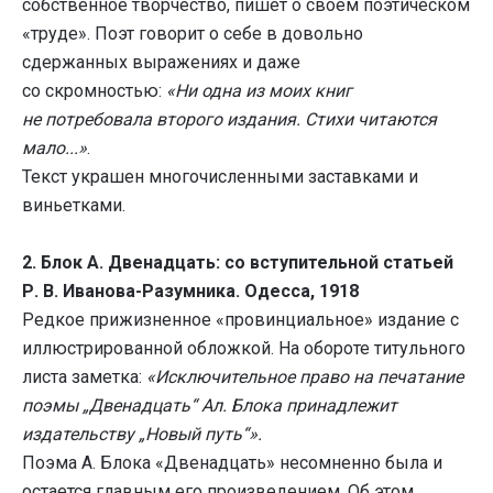
собственное творчество, пишет о своем поэтическом
«труде». Поэт говорит о себе в довольно
сдержанных выражениях и даже
со скромностью:
«Ни одна из моих книг
не потребовала второго издания. Стихи читаются
мало...»
.
Текст украшен многочисленными заставками и
виньетками.
2.
Блок А. Двенадцать: со вступительной статьей
Р. В. Иванова-Разумника. Одесса, 1918
Редкое прижизненное «провинциальное» издание с
иллюстрированной обложкой. На обороте титульного
листа заметка:
«Исключительное право на печатание
поэмы „Двенадцать“ Ал. Блока принадлежит
издательству „Новый путь“».
Поэма А. Блока «Двенадцать» несомненно была и
остается главным его произведением. Об этом