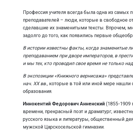
Профессия учителя всегда была одна из самых 
преподавателей – люди, которые в свободное о
сделавшие их знаменитыми тексты. Впрочем, мн
задолго до того, как появились первые общеоб
В истории известны факты, когда знаменитые л
преподаванием при дворе императоров, в прест
и мы тех, кто проводил свое время не только на
В экспозиции «Книжного вернисажа» представл
нач.
XX
вв.,
которые в той или иной мере нашли с
образования.
Иннокентий Федорович Анненский
(1855-1909 
времени, прекрасный поэт и драматург, известн
русского языка и литературы, общественный деят
мужской Царскосельской гимназии.