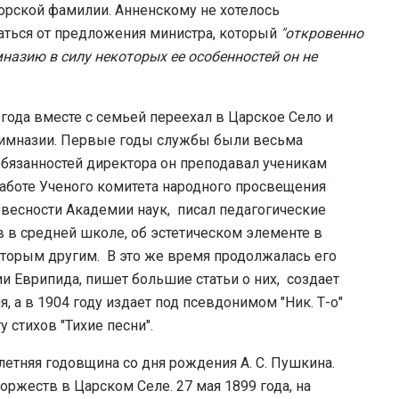
орской фамилии. Анненскому не хотелось
азаться от предложения министра, который
"откровенно
имназию в силу некоторых ее особенностей он не
года вместе с семьей переехал в Царское Село и
гимназии. Первые годы службы были весьма
бязанностей директора он преподавал ученикам
работе Ученого комитета народного просвещения
овесности Академии наук, писал педагогические
 в средней школе, об эстетическом элементе в
оторым другим. В это же время продолжалась его
ии Еврипида, пишет большие статьи о них, создает
 а в 1904 году издает под псевдонимом "Ник. Т-о"
стихов "Тихие песни".
летняя годовщина со дня рождения А. С. Пушкина.
оржеств в Царском Селе. 27 мая 1899 года, на