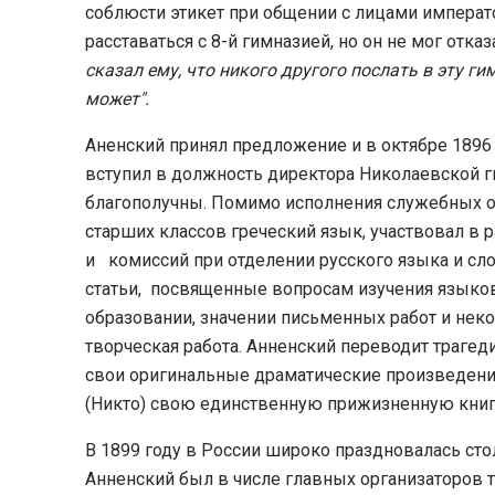
соблюсти этикет при общении с лицами императ
расставаться с 8-й гимназией, но он не мог отк
сказал ему, что никого другого послать в эту г
может".
Аненский принял предложение и в октябре 1896 
вступил в должность директора Николаевской 
благополучны. Помимо исполнения служебных о
старших классов греческий язык, участвовал в 
и комиссий при отделении русского языка и сл
статьи, посвященные вопросам изучения языков
образовании, значении письменных работ и нек
творческая работа. Анненский переводит трагед
свои оригинальные драматические произведения,
(Никто) свою единственную прижизненную книгу 
В 1899 году в России широко праздновалась сто
Анненский был в числе главных организаторов т