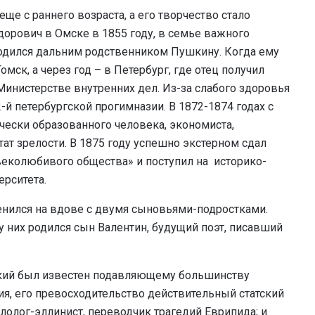
ще с раннего возраста, а его творчество стало
орович в Омске в 1855 году, в семье важного
ходился дальним родственником Пушкину. Когда ему
мск, а через год – в Петербург, где отец получил
инистерстве внутренних дел. Из-за слабого здоровья
2-й петербургской прогимназии. В 1872-1874 годах с
ески образованного человека, экономиста,
тат зрелости. В 1875 году успешно экстерном сдал
еколюбивого общества» и поступил на историко-
ерситета.
женился на вдове с двумя сыновьями-подростками.
у них родился сын Валентин, будущий поэт, писавший
кий был известен подавляющему большинству
я, его превосходительство действительный статский
илолог-эллинист, переводчик трагедий Еврипида; и