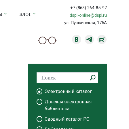
+7 (863) 264-85-97
Ы
БЛОГ
dspl-online@dspl.ru
ул. Пушкинская, 175А
Электронный каталог
Донская электронная
библиотека
Сводный каталог РО