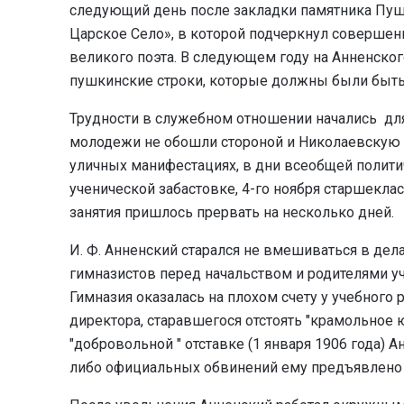
следующий день после закладки памятника Пушк
Царское Село», в которой подчеркнул совершенн
великого поэта. В следующем году на Анненско
пушкинские строки, которые должны были быть
Трудности в служебном отношении начались для
молодежи не обошли стороной и Николаевскую 
уличных манифестациях, в дни всеобщей полит
ученической забастовке, 4-го ноября старшекла
занятия пришлось прервать на несколько дней.
И. Ф. Анненский старался не вмешиваться в дел
гимназистов перед начальством и родителями у
Гимназия оказалась на плохом счету у учебного
директора, старавшегося отстоять "крамольное 
"добровольной " отставке (1 января 1906 года) А
либо официальных обвинений ему предъявлено