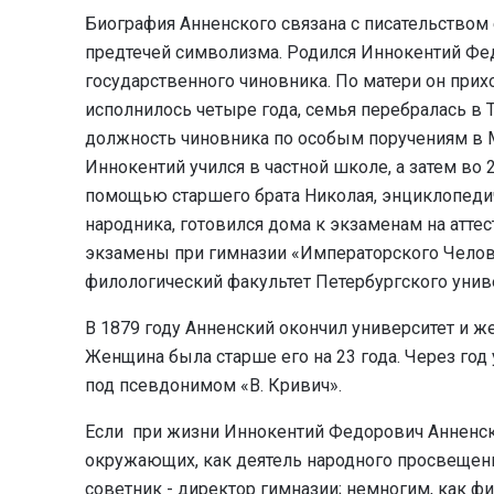
Биография Анненского связана с писательством е
предтечей символизма. Родился Иннокентий Фед
государственного чиновника. По матери он при
исполнилось четыре года, семья перебралась в То
должность чиновника по особым поручениям в М
Иннокентий учился в частной школе, а затем во 
помощью старшего брата Николая, энциклопедич
народника, готовился дома к экзаменам на аттес
экзамены при гимназии «Императорского Челов
филологический факультет Петербургского унив
В 1879 году Анненский окончил университет и 
Женщина была старше его на 23 года. Через год 
под псевдонимом «В. Кривич».
Если при жизни Иннокентий Федорович Анненс
окружающих, как деятель народного просвещени
советник - директор гимназии; немногим, как ф