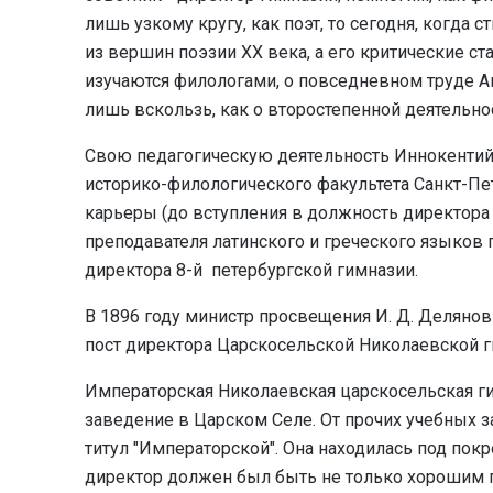
лишь узкому кругу, как поэт, то сегодня, когда
из вершин поэзии XX века, а его критические с
изучаются филологами, о повседневном труде Ан
лишь вскользь, как о второстепенной деятельно
Свою педагогическую деятельность Иннокентий 
историко-филологического факультета Санкт-Пет
карьеры (до вступления в должность директора
преподавателя латинского и греческого языков 
директора 8-й петербургской гимназии.
В 1896 году министр просвещения И. Д. Делянов
пост директора Царскосельской Николаевской г
Императорская Николаевская царскосельская г
заведение в Царском Селе
.
От прочих учебных з
титул "Императорской". Она находилась под по
директор должен был быть не только хорошим пе