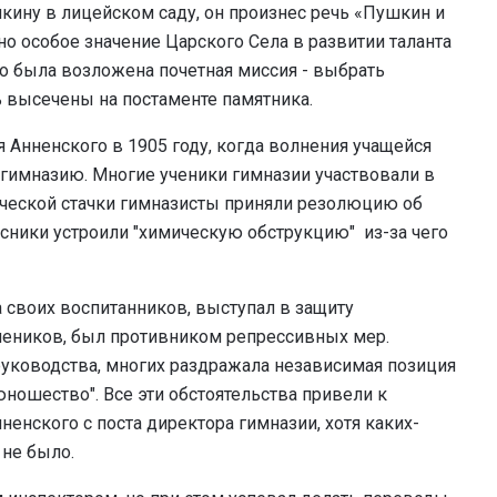
ину в лицейском саду, он произнес речь «Пушкин и
о особое значение Царского Села в развитии таланта
го была возложена почетная миссия - выбрать
 высечены на постаменте памятника.
 Анненского в 1905 году, когда волнения учащейся
гимназию. Многие ученики гимназии участвовали в
ической стачки гимназисты приняли резолюцию об
ссники устроили "химическую обструкцию" из-за чего
а своих воспитанников, выступал в защиту
чеников, был противником репрессивных мер.
 руководства, многих раздражала независимая позиция
юношество". Все эти обстоятельства привели к
нненского с поста директора гимназии, хотя каких-
 не было.