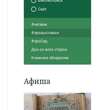
Библиопоиск
Сайт
#читаем
#провыставки
#проСад
Дон со всех сторон
Книжное обозрение
Афиша