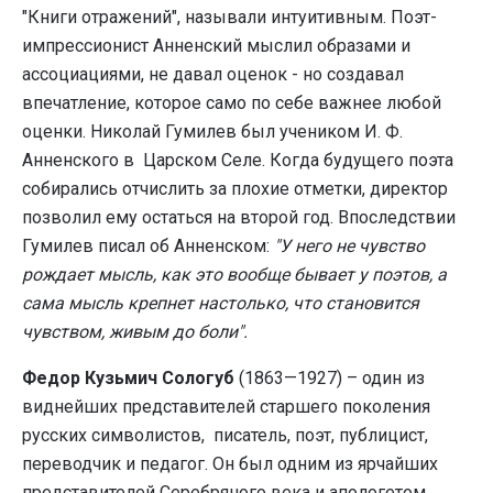
"Книги отражений", называли интуитивным. Поэт-
импрессионист Анненский мыслил образами и
ассоциациями, не давал оценок - но создавал
впечатление, которое само по себе важнее любой
оценки. Николай Гумилев был учеником И. Ф.
Анненского в Царском Селе. Когда будущего поэта
собирались отчислить за плохие отметки, директор
позволил ему остаться на второй год. Впоследствии
Гумилев писал об Анненском:
"У него не чувство
рождает мысль, как это вообще бывает у поэтов, а
сама мысль крепнет настолько, что становится
чувством, живым до боли".
Федор Кузьмич Сологуб
(1863—1927)
– один из
виднейших представителей старшего поколения
русских символистов, писатель, поэт, публицист,
переводчик и педагог. Он был одним из ярчайших
представителей Серебряного века и апологетом