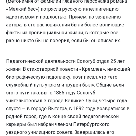
(метонимия от фамилии главного персонажа романа
«Мелкий бес») потрясла русскую интеллигенцию
идиотизмом и пошлостью. Причем, по заяв­лению
автора, в его распоряжении были более вопиющие
факты из провин­циальной жизни, в которые все
равно никто бы не поверил, если бы он опи­сал их.
Педагогической деятельности Сологуб отдал 25 лет
жизни. В стихотворной пове­сти «Кремлев», имеющей
биографическую подоплеку, поэт писал, что «его
служеб­ный путь угрюм и труден был». Общие вехи
этого пути таковы: с 1885 году Сологуб
учительствовал в городе Великие Луки, четыре года
спустя — в городе Вытегра, в 1892 году возвра­тился в
родной город, где в конце своей педагогической
карьеры был избран чле­ном Петербургского
уездного училищного совета. Завершилась его