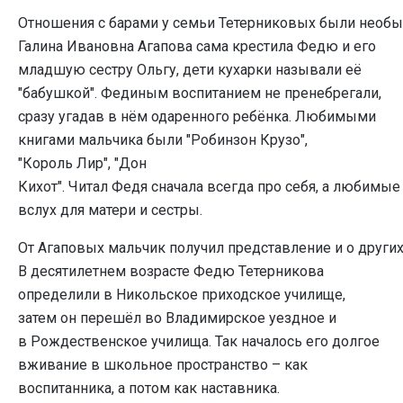
Отношения с барами у семьи Тетерниковых были необ
Галина Ивановна Агапова сама крестила Федю и его
младшую сестру Ольгу, дети кухарки называли её
"бабушкой". Фединым воспитанием не пренебрегали,
сразу угадав в нём одаренного ребёнка. Любимыми
книгами мальчика были "Робинзон Крузо",
"Король Лир", "Дон
Кихот". Читал Федя сначала всегда про себя, а любимы
вслух для матери и сестры.
От Агаповых мальчик получил представление и о других
В десятилетнем возрасте Федю Тетерникова
определили в Никольское приходское училище,
затем он перешёл во Владимирское уездное и
в Рождественское училища. Так началось его долгое
вживание в школьное пространство – как
воспитанника, а потом как наставника.