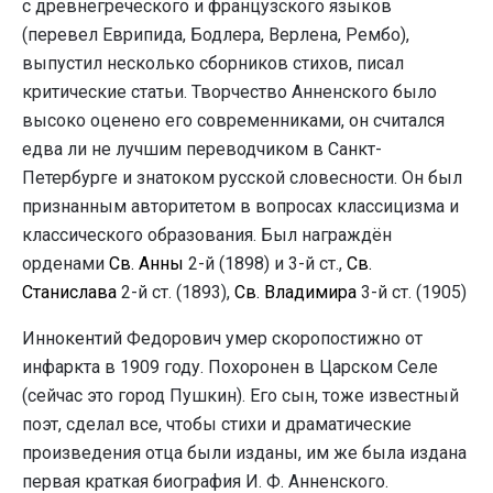
с древнегреческого и французского языков
(перевел Еврипида, Бодлера, Верлена, Рембо),
выпустил несколько сборников стихов, писал
критические статьи. Творчество Анненского было
высоко оценено его современниками, он считался
едва ли не лучшим переводчиком в Санкт-
Петербурге и знатоком русской словесности. Он был
признанным авторитетом в вопросах классицизма и
классического образования. Был награждён
орденами
Св. Анны
2-й (1898) и 3-й ст.,
Св.
Станислава
2-й ст. (1893),
Св. Владимира
3-й ст. (1905)
Иннокентий Федорович умер скоропостижно от
инфаркта в 1909 году. Похоронен в Царском Селе
(сейчас это город Пушкин). Его сын, тоже известный
поэт, сделал все, чтобы стихи и драматические
произведения отца были изданы, им же была издана
первая краткая биография И. Ф. Анненского.