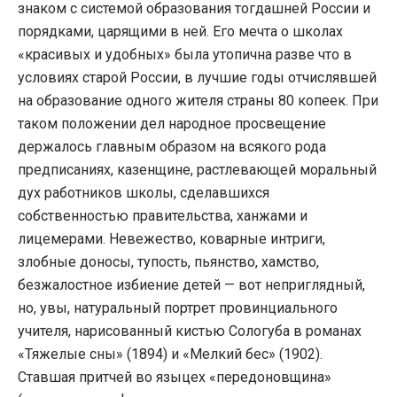
знаком с системой образования тогдашней России и
порядками, царящими в ней. Его мечта о школах
«красивых и удобных» была утопична разве что в
условиях старой России, в лучшие годы отчислявшей
на об­разование одного жителя страны 80 копеек. При
таком положении дел народное про­свещение
держалось главным образом на всякого рода
предписаниях, казенщине, растлевающей моральный
дух работников школы, сделавшихся
собственностью пра­вительства, ханжами и
лицемерами. Невежество, коварные интриги,
злобные доносы, тупость, пьянство, хамство,
безжалостное избиение детей — вот неприглядный,
но, увы, натуральный порт­рет провинциального
учителя, нарисован­ный кистью Сологуба в романах
«Тяжелые сны» (1894) и «Мелкий бес» (1902).
Ставшая притчей во языцех «передоновщина»