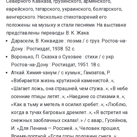
Северного Кавказа, грузинского, армянского,
еврейского, татарского, украинского, болгарского,
венгерского. Несколько стихотворений его
положены на музыку и стали песнями. На выставке
представлены переводы В. К. Жака:
Дарасели, В. Киквидзе : поэма / с груз. Ростов-на-
Дону : Ростиздат, 1938. 52 с.
Воронько, П. Сказка о Суховее : стихи / с укр.
Ростов-на-Дону : Ростиздат, 1951. 18 с.
Аткай. Химия-ханум / с кумык.; Гамзатов, Р.
«Взбирается жизнь крутизной каменистой...»;
«Шагает ложь, она страшней, чем стужа...»; «В небе
осенние птицы летят...»; «Наедине со стихами я...»;
«Как в тьму и метель я осилил хребет...»; «Люблю,
когда в тучах багровых дремлет...»; «Я встретил на
снежных заоблачных скалах!..» / с авар.; Гусейнов,
И. «Для Ленина — Россией...»; Человек прошел;
Время-портной; «Если горы половину снега...»;