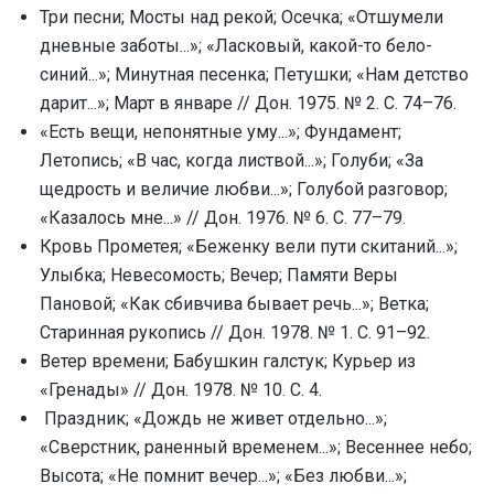
Три песни; Мосты над рекой; Осечка; «Отшумели
дневные заботы...»; «Ласковый, какой-то бело-
синий...»; Минутная песенка; Петушки; «Нам детство
дарит...»; Март в январе // Дон. 1975. № 2. С. 74–76.
«Есть вещи, непонятные уму...»; Фундамент;
Летопись; «В час, когда листвой...»; Голуби; «За
щедрость и величие любви...»; Голубой разговор;
«Казалось мне...» // Дон. 1976. № 6. C. 77–79.
Кровь Прометея; «Беженку вели пути скитаний...»;
Улыбка; Невесомость; Вечер; Памяти Веры
Пановой; «Как сбивчива бывает речь...»; Ветка;
Старинная рукопись // Дон. 1978. № 1. С. 91–92.
Ветер времени; Бабушкин галстук; Курьер из
«Гренады» // Дон. 1978. № 10. С. 4.
Праздник; «Дождь не живет отдельно...»;
«Сверстник, раненный временем...»; Весеннее небо;
Высота; «Не помнит вечер...»; «Без любви...»;