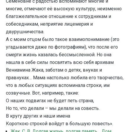
Семёновне с радостью вспоминают многие и
многие, отмечают её высокую культуру, неизменно
благожелательное отношение к сотрудникам и
собеседникам, неприятие лицемерия и
двурушничества.
А с моим отцом было такое взаимопонимание (это
угадывается даже по фотографиям), что после его
смерти жизнь казалась бессмысленной. Но она
нашла в себе силы посвятить всю себя архивам
Вениамина Жака, заботам о детях, внуках и
правнуках… Мама настолько любила его творчество,
что в любых ситуациях вспоминала строки, им
созвучные. Вот, например, такие:
О наших подвигах не будет петь страна,
Но то, что делали – мы делали на совесть.
В кругу других и наши имена
Короткою строкой войдут в большую повесть».
Жак, С. В. Долгая жизнь, долгая память… Дом