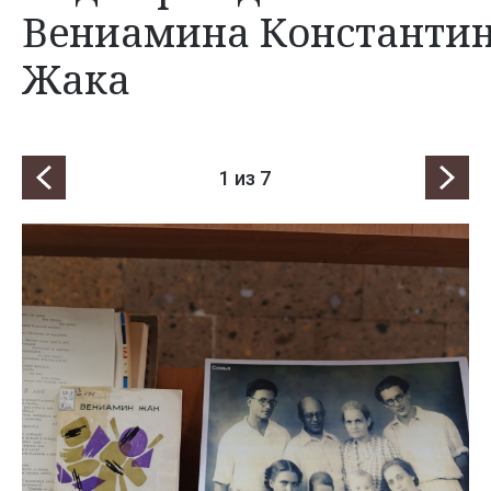
Вениамина Константи
Жака
1
из 7