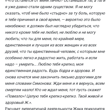
«Что останется от меня лично? Останешься ты, а ты и
я уже давно стали одним существом. Я не могу
сказать, чтоб мне было «стыдно» за ту боль, которую
я тебе причинил в своё время, — вероятно это было
неизбежно: я должен был наглядно убедиться, что
никого кроме тебя не любил, не люблю и не могу
любить; что ты для меня, по крайней мере,
единственная и лучшая из всех женщин и из всех
друзей, что ты единственный человек, с которым мне
особенно легко и радостно жить, работать и если
надо – умереть… Люблю тебя крепко, моя
единственная радость. Будь бодра и здорова. И
снова хочется мне закончить письмо дорогими для
меня словами Симонова: Жди меня и я вернусь, всем
смертям назло! Кто не ждал меня, тот пусть скажет
«Повезло»! Целую тебя крепко-крепко. Твой живой и
здоровый Ж.».
Расцвет литературной деятельности Жака приходится