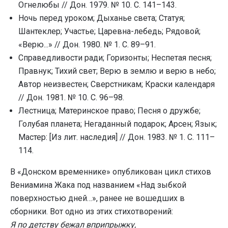
Огнелюбы // Дон. 1979. № 10. С. 141–143.
Ночь перед уроком; Дыханье света; Статуя;
Шантеклер; Участье; Царевна-лебедь; Рядовой;
«Верю...» // Дон. 1980. № 1. С. 89–91.
Справедливости ради; Горизонты; Неспетая песня;
Правнук; Тихий свет; Верю в землю и верю в небо;
Автор неизвестен; Сверстникам; Краски календаря
// Дон. 1981. № 10. С. 96–98.
Лестница; Материнское право; Песня о дружбе;
Голубая планета; Негаданный подарок; Арсен; Язык;
Мастер: [Из лит. наследия] // Дон. 1983. № 1. C. 111–
114.
В «Донском временнике» опубликован цикл стихов
Вениамина Жака под названием «Над зыбкой
поверхностью дней…», ранее не вошедших в
сборники. Вот одно из этих стихотворений:
Я по детству бежал вприпрыжку,