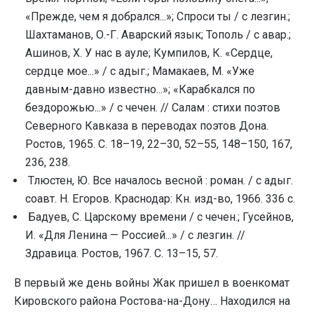
«Прежде, чем я добрался...»; Спроси ты / с лезгин.;
Шахтаманов, О.-Г. Аварский язык; Тополь / с авар.;
Ашинов, X. У нас в ауле; Кумпилов, К. «Сердце,
сердце мое...» / с адыг.; Мамакаев, М. «Уже
давным-давно известно...»; «Карабкался по
бездорожью...» / с чечен. // Салам : cтихи поэтов
Северного Кавказа в переводах поэтов Дона.
Ростов, 1965. C. 18–19, 22–30, 52–55, 148–150, 167,
236, 238.
Тлюстен, Ю. Все началось весной : роман. / с адыг.
соавт. Н. Егоров. Краснодар: Кн. изд-во, 1966. 336 с.
Бадуев, С. Царскому времени / с чечен.; Гусейнов,
И. «Для Ленина — Россией...» / с лезгин. //
Здравица. Ростов, 1967. C. 13–15, 57.
В первый же день войны Жак пришел в военкомат
Кировского района Ростова-на-Дону… Находился на