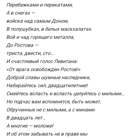
Перебежками и перекатами,
А в снегах —
войска над самым Доном,
В полушубках, в белых маскхалатах.
Вой и чад горящего металла,
До Ростова —
триста, двести, сто…
И счастливый голос Левитана:
«От врага освобожден Ростов!»
Доброй славы шумные наследники,
Набирайтесь сил, двадцатилетние!
Смейтесь всласть и всласть целуйтесь с милыми…
Но подчас вам вспомнятся, быть может,
Обрученные не с милыми, а с минами
В двадцать лет…
А многие — моложе!
И об этом забывать не в праве мы