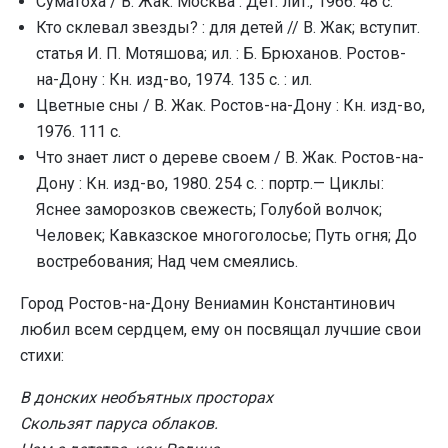
Суматоха / В. Жак. Москва : Дет. лит., 1966. 48 с.
Кто склевал звезды? : для детей // В. Жак; вступит.
статья И. П. Мотяшова; ил. : Б. Брюханов. Ростов-
на-Дону : Кн. изд-во, 1974. 135 с. : ил.
Цветные сны / В. Жак. Ростов-на-Дону : Кн. изд-во,
1976. 111 с.
Что знает лист о дереве своем / В. Жак. Ростов-на-
Дону : Кн. изд-во, 1980. 254 с. : портр.— Циклы:
Яснее заморозков свежесть; Голубой волчок;
Человек; Кавказское многоголосье; Путь огня; До
востребования; Над чем смеялись.
Город Ростов-на-Дону Вениамин Константинович
любил всем сердцем, ему он посвящал лучшие свои
стихи:
В донских необъятных просторах
Скользят паруса облаков.