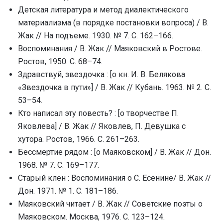
Детская литература и метод диалектического
материализма (в порядке постановки вопроса) / В.
Жак // На подъеме. 1930. № 7. С. 162–166.
Воспоминания / В. Жак // Маяковский в Ростове.
Ростов, 1950. С. 68–74.
Здравствуй, звездочка : [о кн. И. В. Белякова
«Звездочка в пути»] / В. Жак // Кубань. 1963. № 2. C.
53–54.
Кто написал эту повесть? : [о творчестве П.
Яковлева] / В. Жак // Яковлев, П. Девушка с
хутора. Ростов, 1966. C. 261–263.
Бессмертие рядом : [о Маяковском] / В. Жак // Дон.
1968. № 7. C. 169–177.
Старый клен : Воспоминания о С. Есенине/ В. Жак //
Дон. 1971. № 1. С. 181–186.
Маяковский читает / В. Жак // Советские поэты о
Маяковском. Москва, 1976. C. 123–124.