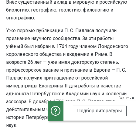
Внёс существенный вклад в мировую и российскую
биологию, географию, геологию, филологию и
этнографию.
Уже первые публикации П. С. Палласа получили
признание научного сообщества. За эти работы
учёный был избран в 1764 году членом Лондонского
королевского общества и академии в Риме. В
возрасте 26 лет — уже имея докторскую степень,
профессорское звание и признание в Европе — П. С.
Паллас получил приглашение от российской
императрицы Екатерины II для работы в качестве
адъюнкта Петербургской Академии наук и коллегии
Скрыть
асессора. В декабре 1766 года П. С. Паллас стал
действительным членом и профессором натуральной
Подбор литературы
истории Петербургской Императорской Академии
наук.