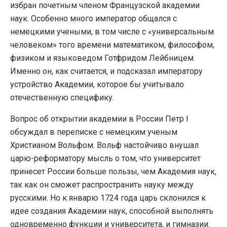
избран почетным членом Французской академии
наук. Особенно много император общался с
немецкими учеными, в том числе с «универсальным
человеком» того времени математиком, философом,
физиком и языковедом Готфридом Лейбницем.
Именно он, как считается, и подсказал императору
устройство Академии, которое бы учитывало
отечественную специфику.
Вопрос об открытии академии в России Петр I
обсуждал в переписке с немецким ученым
Христианом Вольфом. Вольф настойчиво внушал
царю-реформатору мысль о том, что университет
принесет России больше пользы, чем Академия наук,
так как он сможет распространить науку между
русскими. Но к январю 1724 года царь склонился к
идее создания Академии наук, способной выполнять
одновременно функции и университета, и гимназии.