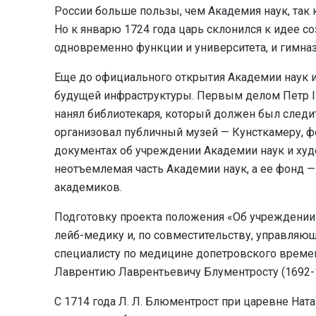
России больше пользы, чем Академия наук, так 
Но к январю 1724 года царь склонился к идее с
одновременно функции и университета, и гимназ
Еще до официального открытия Академии наук и
будущей инфраструктуры. Первым делом Петр I
нанял библиотекаря, который должен был следит
организовал публичный музей — Кунсткамеру, ф
документах об учреждении Академии наук и худ
неотъемлемая часть Академии наук, а ее фонд 
академиков.
Подготовку проекта положения «Об учреждении 
лейб-медику и, по совместительству, управля
специалисту по медицине допетровского времен
Лаврентию Лаврентьевичу Блументросту (1692-1
С 1714 года Л. Л. Блюментрост при царевне Нат