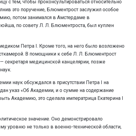
ицу с тем, чтобы проконсультироваться относительно
олнив это поручение, Блюментрост заслужил особое
омию, потом занимался в Амстердаме в
йша, по совету Л. Л. Блюментроста, был куплен
медиком Петра I. Кроме того, на него было возложено
ткамерой. В помощники к себе Л. Л. Блюментрост
 — секретаря медицинской канцелярии, позже
наук.
емии наук обсуждался в присутствии Петра I на
здан указ «Об Академии, и о сумме на содержание
рыть Академию, это сделала императрица Екатерина I
олитическое значение. Оно демонстрировало
му уровню не только в военно-технической области,