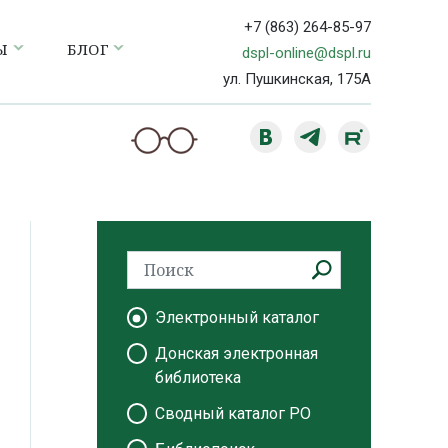
+7 (863) 264-85-97
Ы
БЛОГ
dspl-online@dspl.ru
ул. Пушкинская, 175А
Электронный каталог
Донская электронная
библиотека
Сводный каталог РО