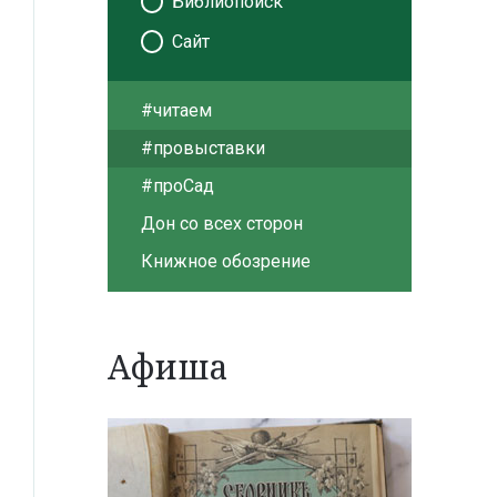
Библиопоиск
Сайт
#читаем
#провыставки
#проСад
Дон со всех сторон
Книжное обозрение
Афиша