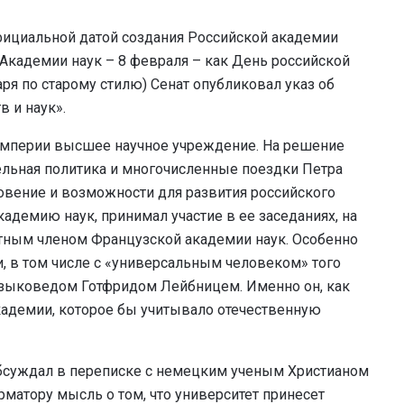
 официальной датой создания Российской академии
 Академии наук – 8 февраля – как День российской
аря по старому стилю) Сенат опубликовал указ об
 и наук».
 империи высшее научное учреждение. На решение
ельная политика и многочисленные поездки Петра
новение и возможности для развития российского
адемию наук, принимал участие в ее заседаниях, на
етным членом Французской академии наук. Особенно
 в том числе с «универсальным человеком» того
зыковедом Готфридом Лейбницем. Именно он, как
Академии, которое бы учитывало отечественную
обсуждал в переписке с немецким ученым Христианом
атору мысль о том, что университет принесет