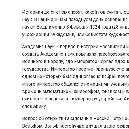
Историки до сих пор спорят, какой год считать
наук. В наши дни мы празднуем день основания
науки. Ведь именно 8 февраля 1724 года (28 янв
учреждении «Академии, или Социетета художеств
Академия наук – первое в истории Российской
создать Академию наук повлияла преобразоват
Великого в Европу, где император черпал вдох
государства. Император посетил Французскую ак
одном из которых был единогласно избран поч
много император общался с немецкими учеными,
времени математиком, философом, физиком и я
считается, и подсказал императору устройство 
специфику.
Вопрос об открытии академии в России Петр I 
Вольфом. Вольф настойчиво внушал царю-реформ