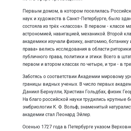
Первым домом, в котором поселилась Российск
наук и художеств в Санкт-Петербурге, было зд
состояла из трёх «классов». В первом - классе 
астрономией, навигацией, механикой. Второй кла
академики изучали физику, анатомию, ботанику 
права» велись исследования в области риторики,
публичного права, политики и этики. Всего в шт
первом и втором классах по четыре, и три - в тр
Заботясь о соответствии Академии мировому уро
границы видных ученых. В число первых академ
Даниил Бернулли, Христиан Гольдбах, физик Ге
На благо российской науки трудились крупные бот
эмбриологии К. Ф. Вольф, знаменитый натуралист
академии стал Леонард Эйлер.
Осенью 1727 года в Петербурге указом Верховно