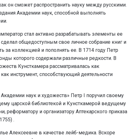
как он сможет распространить науку между русскими.
оздания Академии наук, способной выполнять
ии.
мператор стал активно разрабатывать элементы ее
 сделал общедоступным свое личное собрание книг и
ь за коллекцией и пополнять ее. В 1714 году Петр
онды которого содержали различные редкости. В
ожеств Кунсткамера рассматривалась как
— как инструмент, способствующий деятельности
Академии наук и художеств» Петр I поручил своему
ющему царской библиотекой и Кунсткамерой ведущему
и, реформатору и организатору Аптекарского приказа
755) .
алье Алексеевне в качестве лейб-медика. Вскоре