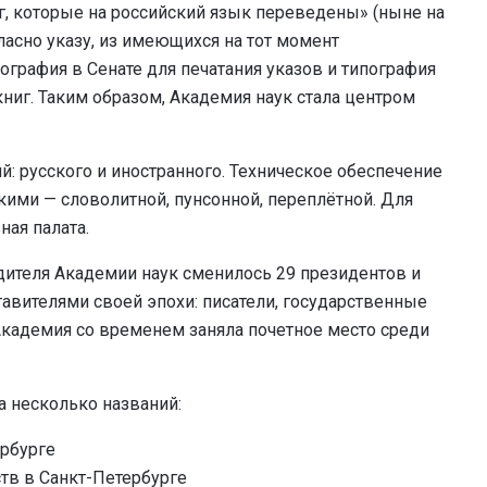
г, которые на российский язык переведены» (ныне на
ласно указу, из имеющихся на тот момент
ография в Сенате для печатания указов и типография
книг. Таким образом, Академия наук стала центром
й: русского и иностранного. Техническое обеспечение
ими — словолитной, пунсонной, переплётной. Для
ая палата.
одителя Академии наук сменилось 29 президентов и
вителями своей эпохи: писатели, государственные
Академия со временем заняла почетное место среди
 несколько названий:
ербурге
тв в Санкт-Петербурге