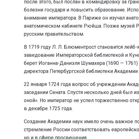
после этого, был послан в командировку за гран
болезни государя и повысить образование. Исп
внимание императора. В Париже он изучал анат
анатомическом кабинете Рюйша. Позже музей Рю
русским правительством.
В 1719 году Л. Л. Блюментрост становится лейб-
заведование Императорской библиотекой и Кунс
берет Иоганна-Даниэля Шумахера (1690 — 1761)
директора Петербургской библиотеки Академии 
22 января 1724 года вопрос об учреждении Акад
заседании Сената. Спустя несколько дней был и
оной». Но император не успел торжественно отк
в декабре 1725 года.
Создание Академии наук имело очень важное п
стремление России соответствовать европейско
но и в сфере просвещения.