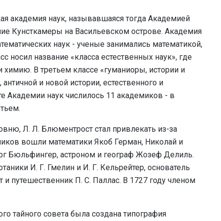
ая академия наук, называвшаяся тогда Академией
ание Кунсткамеры на Васильевском острове. Академия
математических наук - ученые занимались математикой,
сс носил название «класса естественных наук», где
и химию. В третьем классе «гуманиоры, истории и
 античной и новой истории, естественного и
ате Академии наук числилось 11 академиков - в
етьем.
вню, Л. Л. Блюментрост стал привлекать из-за
иков вошли математики Якоб Герман, Николай и
орг Бюльфингер, астроном и географ Жозеф Делиль.
аники И. Г. Гмелин и И. Г. Кельрейтер, основатель
 и путешественник П. С. Паллас. В 1727 году членом
го тайного совета была создана типография