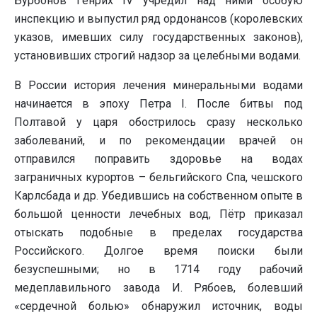
Бурбонов Генрих IV учредил над ними особую
инспекцию и выпустил ряд ордонансов (королевских
указов, имевших силу государственных законов),
установивших строгий надзор за целебными водами.
В России история лечения минеральными водами
начинается в эпоху Петра I. После битвы под
Полтавой у царя обострилось сразу несколько
заболеваний, и по рекомендации врачей он
отправился поправить здоровье на водах
заграничных курортов – бельгийского Спа, чешского
Карлсбада и др. Убедившись на собственном опыте в
большой ценности лечебных вод, Пётр приказал
отыскать подобные в пределах государства
Российского. Долгое время поиски были
безуспешными; но в 1714 году рабочий
медеплавильного завода И. Рябоев, болевший
«сердечной болью» обнаружил источник, воды