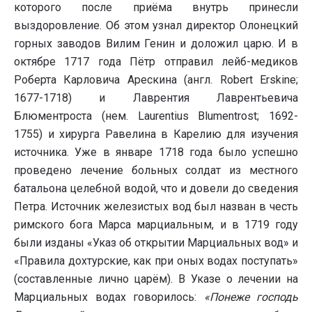
которого после приёма внутрь принесли
выздоровление. Об этом узнал директор Олонецкий
горных заводов Вилим Генин и доложил царю. И в
октябре 1717 года Пётр отправил лейб-медиков
Роберта Карловича Арескина (англ. Robert Erskine;
1677-1718) и Лаврентия Лаврентьевича
Блюментроста (нем. Laurentius Blumentrost; 1692-
1755) и хирурга Равелина в Карелию для изучения
источника. Уже в январе 1718 года было успешно
проведено лечение больных солдат из местного
батальона целебной водой, что и довели до сведения
Петра. Источник железистых вод был назван в честь
римского бога Марса марциальным, и в 1719 году
были изданы «Указ об открытии Марциальных вод» и
«Правила дохтурские, как при оных водах поступать»
(составленные лично царём). В Указе о лечении на
Марциальных водах говорилось:
«Понеже господь