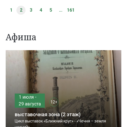
1
2
3
4
5
...
161
Афиша
1 июля -
12+
29 августа
выставочная зона (2 этаж)
Цикл выставок «Ближний круг» - «Чечня – земля