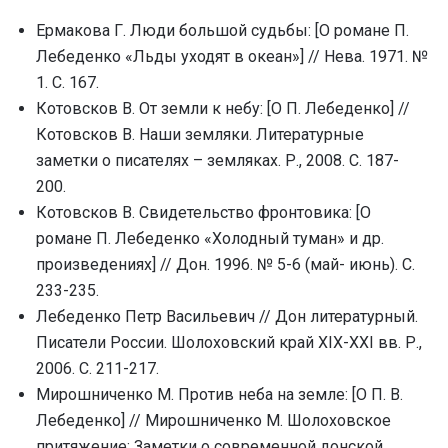
Ермакова Г. Люди большой судьбы: [О романе П.
Лебеденко «Льды уходят в океан»] // Нева. 1971. №
1. С. 167.
Котовсков В. От земли к небу: [О П. Лебеденко] //
Котовсков В. Наши земляки. Литературные
заметки о писателях – земляках. Р., 2008. С. 187-
200.
Котовсков В. Свидетельство фронтовика: [О
романе П. Лебеденко «Холодный туман» и др.
произведениях] // Дон. 1996. № 5-6 (май- июнь). С.
233-235.
Лебеденко Петр Васильевич // Дон литературный.
Писатели России. Шолоховский край XIX-XXI вв. Р.,
2006. С. 211-217.
Мирошниченко М. Против неба на земле: [О П. В.
Лебеденко] // Мирошниченко М. Шолоховское
притяжение: Заметки о современной донской