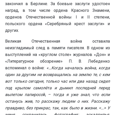
закончил в Берлине. За боевые заслуги удостоен
наград, в том числе ордена Красного Знамени,
орденов Отечественной войны I и II степени,
польского ордена «Серебряный крест заслуги» и
других.
Великая Отечественная война оставила
неизгладимый след в памяти писателя. В одном из
выступлений на «круглом столе» журналов «Дон» и
«Литературное обозрение» П. В. Лебеденко
вспоминал о войне:
«…Когда началась война, когда
один за другим не возвращались на землю те, с кем
вот только сегодня, только час или два назад сидел
под крылом самолёта и дымил последней перед
вылетом папиросо
й, –
тогда я уже знал, что если
останусь жив, то расскажу людям о них. Расскажу
правдиво, без прикрас, так, как было в жизни. <…> У
меня сохранилась фотография: эскадрилья,