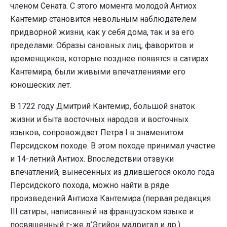
членом Сената. С этого момента молодой Антиох
Кантемир становится невольным наблюдателем
придворной жизни, как у себя дома, так и за его
пределами. Образы сановных лиц, фаворитов и
временщиков, которые позднее появятся в сатирах
Кантемира, были живыми впечатлениями его
юношеских лет.
В 1722 году Дмитрий Кантемир, большой знаток
жизни и быта восточных народов и восточных
языков, сопровождает Петра I в знаменитом
Персидском походе. В этом походе принимал участие
и 14-летний Антиох. Впоследствии отзвуки
впечатлений, вынесенных из длившегося около года
Персидского похода, можно найти в ряде
произведений Антиоха Кантемира (первая редакция
III сатиры, написанный на французском языке и
посвященный г-же д’Эгийон мадригал и др.).