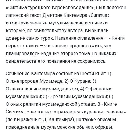
«Систима турецкого вероисповедания», был положен
латинский текст Дмитрия Кантемира «Curanus»
и многочисленные мусульманские источники,
которые, по свидетельству автора, вызывали
доверие самих турок. Название оглавления — «Книги
первого тома» — заставляет предположить, что
планировалось издание второго тома, но никаких
свидетельств его появления не сохранилось.
Сочинение Кантемира состоит из шести книг: 1)
О лжепророце Мухамеде; 2) О Куране; 3)
О апокалипсисе мухамеданском; 4) О феологии
мухамеданской; 5) О религии мухамеданской; 6)
О оных религии мухамеданской уставах. В «Книге
Систима...» не только отражаются «курановы законы»
(по выражению Д. Кантемира), но также описаны
повседневные мусульманские обычаи, обряды,