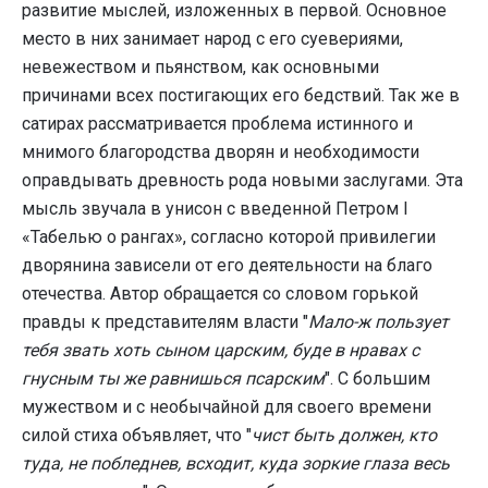
развитие мыслей, изложенных в первой. Основное
место в них занимает народ с его суевериями,
невежеством и пьянством, как основными
причинами всех постигающих его бедствий. Так же в
сатирах рассматривается проблема истинного и
мнимого благородства дворян и необходимости
оправдывать древность рода новыми заслугами. Эта
мысль звучала в унисон с введенной Петром I
«Табелью о рангах», согласно которой привилегии
дворянина зависели от его деятельности на благо
отечества. Автор обращается со словом горькой
правды к представителям власти "
Мало-ж пользует
тебя звать хоть сыном царским, буде в нравах с
гнусным ты же равнишься псарским
". С большим
мужеством и с необычайной для своего времени
силой стиха объявляет, что "
чист быть должен, кто
туда, не побледнев, всходит, куда зоркие глаза весь