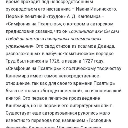
время проходит под непосредственным
руководством его наставника – Ивана Ильинского.
Первый печатный «трудок» А. Д. Кантемира –
«Симфония на Псалтырь», о котором в авторском
предисловии сказано, что он «
сочинился аки бы сам
собой за частое в священных псалмопениях
упражнение
». Это свод стихов из псалмов Давида,
расположенных в азбучно-тематическом порядке.
Труд был написан в 1726, а издан в 1727 году.
«Симфония на Псалтырь» к поэтическому творчеству
Кантемира имеет самое непосредственное
отношение, так как для своего времени Псалтырь
была не только «богодухновенной», но и поэтической
книгой. Это первое печатное произведение
Кантемира, но не первый его литературный опыт.
Существует еще авторизованная рукопись мало
известного перевода под названием «Господина
философа Константина Манассиса Синопсис