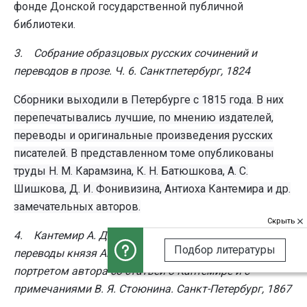
фонде Донской государственной публичной
библиотеки.
3. Собрание образцовых русских сочинений и
переводов в прозе. Ч. 6. Санктпетербург, 1824
Сборники выходили в Петербурге с 1815 года. В них
перепечатывались лучшие, по мнению издателей,
переводы и оригинальные произведения русских
писателей. В представленном томе опубликованы
труды Н. М. Карамзина, К. Н. Батюшкова, А. С.
Шишкова, Д. И. Фонивизина, Антиоха Кантемира и др.
замечательных авторов.
Скрыть
4. Кантемир А. Д. Сочинения, письма и избранные
Подбор литературы
переводы князя Антиоха Дмитриевича Кантемира: с
портретом автора со статьей о Кантемире и с
примечаниями В. Я. Стоюнина. Санкт-Петербург, 1867