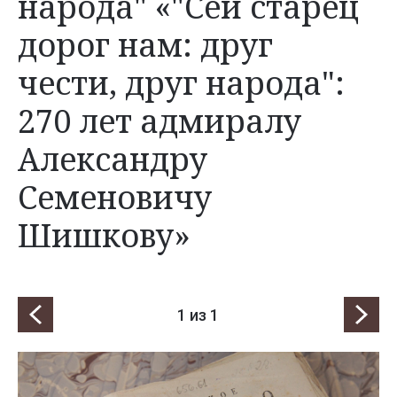
народа" «"Сей старец
дорог нам: друг
чести, друг народа":
270 лет адмиралу
Александру
Семеновичу
Шишкову»
1
из 1