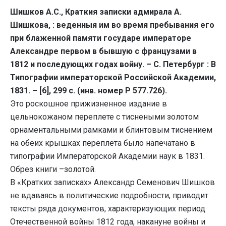
Шишков А.С., Краткия записки адмирала А.
Шишкова, : веденныя им во время пребывания его
при блаженной памяти государе императоре
Александре первом в бывшую с французами в
1812 и последующих годах войну. – С. Петербург : В
Типографии императорской Российской Академии,
1831. – [6], 299 с. (инв. номер Р 577.726).
Это роскошное прижизненное издание в
цельнокожаном переплете с тиснеными золотом
орнаментальными рамками и блинтовым тиснением
на обеих крышках переплета было напечатано в
типографии Императорской Академии наук в 1831.
Обрез книги –золотой.
В «Кратких записках» Александр Семенович Шишков
не вдаваясь в политические подробности, приводит
тексты ряда документов, характеризующих период
Отечественной войны 1812 года, накануне войны и