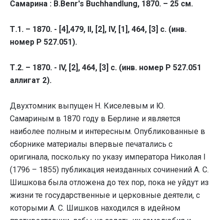
Самарина : B.Benr's Buchhandlung, 1870. – 25 см.
Т.1. – 1870. - [4],479, II, [2], IV, [1], 464, [3] с. (инв.
номер Р 527.051).
Т.2. – 1870. - IV, [2], 464, [3] с. (инв. номер Р 527.051
аллигат 2).
Двухтомник выпущен Н. Киселевым и Ю.
Самариным в 1870 году в Берлине и является
наиболее полным и интересным. Опубликованные в
сборнике материалы впервые печатались с
оригинала, поскольку по указу императора Николая I
(1796 – 1855) публикация неизданных сочинений А. С.
Шишкова была отложена до тех пор, пока не уйдут из
жизни те государственные и церковные деятели, с
которыми А. С. Шишков находился в идейном