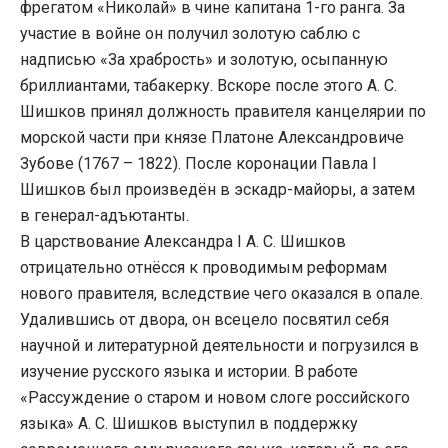
фрегатом «Николай» в чине капитана 1-го ранга. За
участие в войне он получил золотую саблю с
надписью «За храбрость» и золотую, осыпанную
бриллиантами, табакерку. Вскоре после этого А. С.
Шишков принял должность правителя канцелярии по
морской части при князе Платоне Александровиче
Зубове (1767 – 1822). После коронации Павла I
Шишков был произведён в эскадр-майоры, а затем
в генерал-адъютанты.
В царствование Александра I А. С. Шишков
отрицательно отнёсся к проводимым реформам
нового правителя, вследствие чего оказался в опале.
Удалившись от двора, он всецело посвятил себя
научной и литературной деятельности и погрузился в
изучение русского языка и истории. В работе
«Рассуждение о старом и новом слоге российского
языка» А. С. Шишков выступил в поддержку