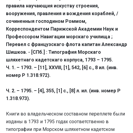
правила научающия искуству строения,
вооружения, правления и вождения кораблей, /
сочиненныя господином Роммом,
Корреспондентом Парижской Академии Наук и
Профессором Навигации морскаго училища ;
Перевел с французскаго флота капитан Александр
Шишков. - [СПб.] : Типография Морскаго
шляхетнаго кадетскаго корпуса, 1793 – 1795.
Ч. 1. – 1793. – [11], XXVIII, [1], 542, [6] с., 8 ил. (инв.
номер Р 1.318.972).
Ч. 2. – 1795. – [4], 355, [1] с., [8] л. ил. (инв. номер Р
1.318.973).
Книги во владельческом составном переплете были
изданы в 1793 и 1795 годах соответственно в
типографии при Морском шляхетном кадетском