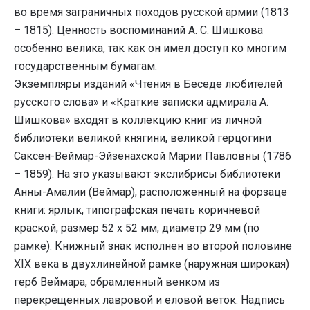
во время заграничных походов русской армии (1813
– 1815). Ценность воспоминаний А. С. Шишкова
особенно велика, так как он имел доступ ко многим
государственным бумагам.
Экземпляры изданий «Чтения в Беседе любителей
русского слова» и «Краткие записки адмирала А.
Шишкова» входят в коллекцию книг из личной
библиотеки великой княгини, великой герцогини
Саксен-Веймар-Эйзенахской Марии Павловны (1786
– 1859). На это указывают экслибрисы библиотеки
Анны-Амалии (Веймар), расположенный на форзаце
книги: ярлык, типографская печать коричневой
краской, размер 52 х 52 мм, диаметр 29 мм (по
рамке). Книжный знак исполнен во второй половине
XIX века в двухлинейной рамке (наружная широкая)
герб Веймара, обрамленный венком из
перекрещенных лавровой и еловой веток. Надпись