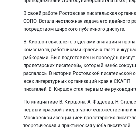
преподавателей Донгосуниверситета и школ, пар
В своей работе Ростовская писательская органи
СОПО. Встала неотложная задача его идейного р
посредством широкого публичного диспута.
В. Киршон связался с отделами агитации и проп
комсомола, работниками краевых газет и журна
рабкорами. Был подготовлен и проведён диспут 
пролетарских писателей», который нанёс сокру
распалось. В истории Ростовской писательской
всех литературных организаций края в СКАПП 
писателей. В. Киршон стал первым её руководит
По инициативе В. Киршона, А. Фадеева, Н. Сталь
первый краевой литературно-художественный жу
Московской ассоциацией пролетарских писател
теоретическая и практическая учёба писателей.