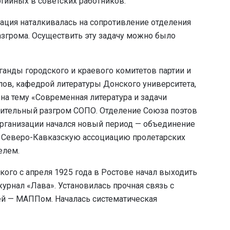
тийных в советских работников.
зация наталкивалась на сопротивление отделения
азгрома. Осуществить эту задачу можно было
аганды городского и краевого комитетов партии и
лов, кафедрой литературы Донского университета,
на тему «Современная литература и задачи
шительный разгром СОПО. Отделение Союза поэтов
 организации начался новый период — объединение
— Северо-Кавказскую ассоциацию пролетарских
елем.
ского с апреля 1925 года в Ростове начал выходить
рнал «Лава». Установилась прочная связь с
ей — МАППом. Началась систематическая