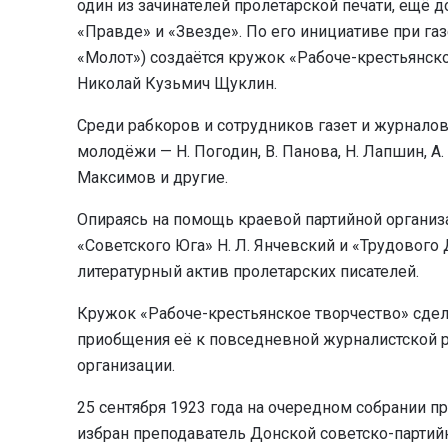
один из зачинателей пролетарской печати, ещё
«Правде» и «Звезде». По его инициативе при га
«Молот») создаётся кружок «Рабоче-крестьянско
Николай Кузьмич Щуклин.
Среди рабкоров и сотрудников газет и журналов
молодёжи — Н. Погодин, В. Панова, Н. Лапшин, А. 
Максимов и другие.
Опираясь на помощь краевой партийной организа
«Советского Юга» Н. Л. Янчевский и «Трудового 
литературный актив пролетарских писателей.
Кружок «Рабоче-крестьянское творчество» сдел
приобщения её к повседневной журналистской р
организации.
25 сентября 1923 года на очередном собрании п
избран преподаватель Донской советско-парти