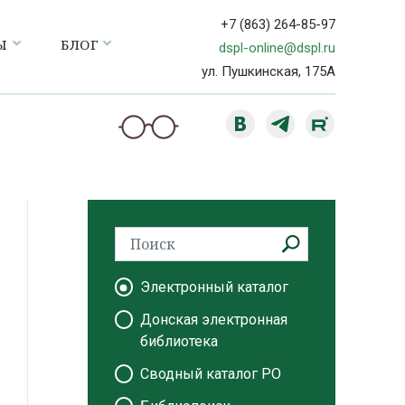
+7 (863) 264-85-97
Ы
БЛОГ
dspl-online@dspl.ru
ул. Пушкинская, 175А
Электронный каталог
Донская электронная
библиотека
Сводный каталог РО