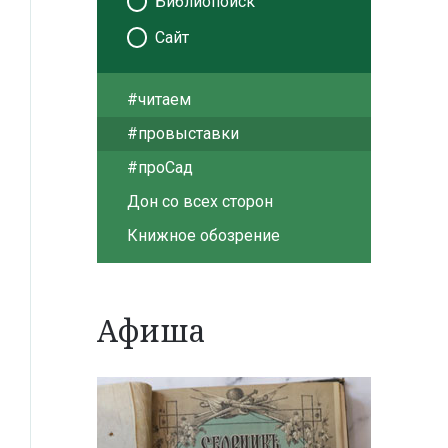
Библиопоиск
Сайт
#читаем
#провыставки
#проСад
Дон со всех сторон
Книжное обозрение
Афиша