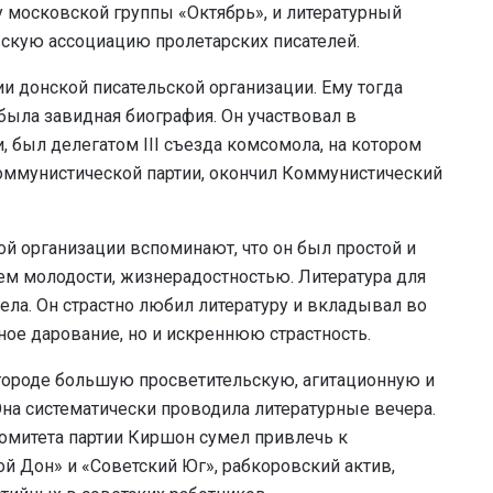
у московской группы «Октябрь», и литературный
скую ассоциацию пролетарских писателей.
ии донской писательской организации. Ему тогда
и была завидная биография. Он участвовал в
 был делегатом III съезда комсомола, на котором
 Коммунистической партии, окончил Коммунистический
й организации вспоминают, что он был простой и
м молодости, жизнерадостностью. Литература для
ла. Он страстно любил литературу и вкладывал во
нное дарование, но и искреннюю страстность.
 городе большую просветительскую, агитационную и
Она систематически проводила литературные вечера.
омитета партии Киршон сумел привлечь к
ой Дон» и «Советский Юг», рабкоровский актив,