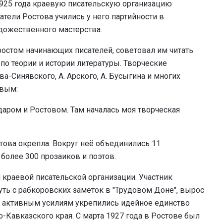
1925 года краевую писательскую организацию
тели Ростова учились у него партийности в
дожественного мастерства.
остом начинающих писателей, советовал им читать
по теории и истории литературы. Творческие
а-Синявского, А. Арского, А. Бусыгина и многих
евым:
даром и Ростовом. Там началась моя творческая
стова окрепла. Вокруг неё объединились 11
более 300 прозаиков и поэтов.
краевой писательской организации. Участник
уть с рабкоровских заметок в
"
Трудовом Доне
"
, вырос
го активным усилиям укрепились идейное единство
-Кавказского края. С марта 1927 года в Ростове был