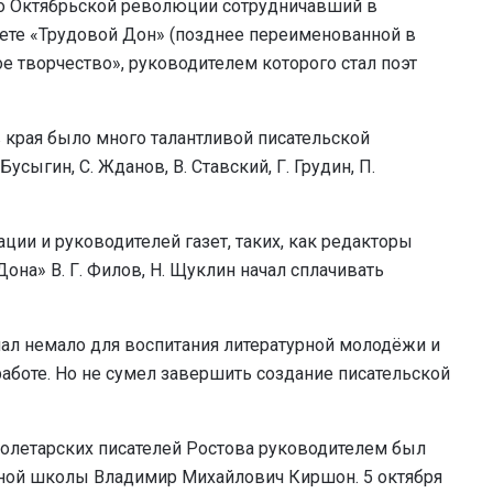
 до Октябрьской революции сотрудничавший в
зете «Трудовой Дон» (позднее переименованной в
е творчество», руководителем которого стал поэт
 края было много талантливой писательской
Бусыгин, С. Жданов, В. Ставский, Г. Грудин, П.
ции и руководителей газет, таких, как редакторы
Дона» В. Г. Филов, Н. Щуклин начал сплачивать
ал немало для воспитания литературной молодёжи и
аботе. Но не сумел завершить создание писательской
ролетарских писателей Ростова руководителем был
йной школы Владимир Михайлович Киршон. 5 октября