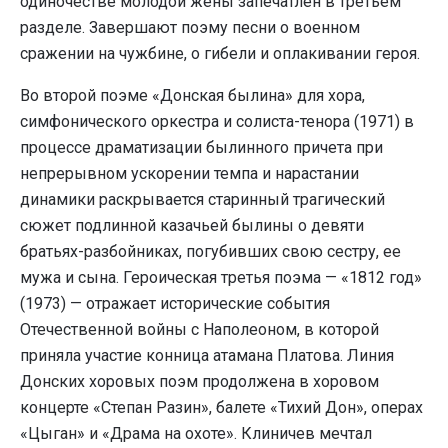
одиночестве молодой жены запечатлен в третьем
разделе. Завершают поэму песни о военном
сражении на чужбине, о гибели и оплакивании героя.
Во второй поэме «Донская былина» для хора,
симфонического оркестра и солиста-тенора (1971) в
процессе драматизации былинного причета при
непрерывном ускорении темпа и нарастании
динамики раскрывается старинный трагический
сюжет подлинной казачьей былины о девяти
братьях-разбойниках, погубивших свою сестру, ее
мужа и сына. Героическая третья поэма — «1812 год»
(1973) — отражает исторические события
Отечественной войны с Наполеоном, в которой
приняла участие конница атамана Платова. Линия
Донских хоровых поэм продолжена в хоровом
концерте «Степан Разин», балете «Тихий Дон», операх
«Цыган» и «Драма на охоте». Клиничев мечтал