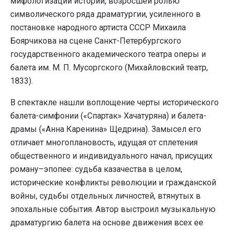
мифологизации истории, возросшей ролью
символического ряда драматургии, усиленного в
постановке народного артиста СССР Михаила
Боярчикова на сцене Санкт-Петербургского
государственного академического театра оперы и
балета им. М. П. Мусоргского (Михайловский театр,
1833).
В спектакле нашли воплощение черты исторического
балета-симфонии («Спартак» Хачатуряна) и балета-
драмы («Анна Каренина» Щедрина). Замысел его
отличает многоплановость, идущая от сплетения
общественного и индивидуального начал, присущих
роману–эпопее: судьба казачества в целом,
исторические конфликты революции и гражданской
войны, судьбы отдельных личностей, втянутых в
эпохальные события. Автор выстроил музыкальную
драматургию балета на основе движения всех ее