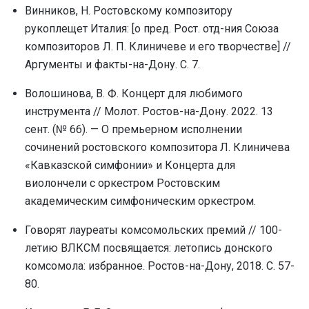
Винников, Н. Ростовскому композитору
pукоплещет Италия: [о пpед. Рост. отд-ния Союза
композитоpов Л. П. Клиничеве и его твоpчестве] //
Аргументы и факты-на-Дону. С. 7.
Волошинова, В. Ф. Концерт для любимого
инструмента // Молот. Ростов-на-Дону. 2022. 13
сент. (№ 66). — О премьерном исполнении
сочинений ростовского композитора Л. Клиничева
«Кавказской симфонии» и Концерта для
виолончели с оркестром Ростовским
академическим симфоническим оркестром.
Говорят лауреаты комсомольских премий // 100-
летию ВЛКСМ посвящается: летопись донского
комсомола: избранное. Ростов-на-Дону, 2018. С. 57-
80.