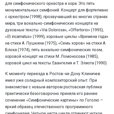
для симфонического оркестра и хора. Это пять
монументальных симфоний. Концерт для фортепиано
с оркестром (1998), прозвучавший во многих странах
мира, три вокально-симфонических концерта на
духовные тексты «Via Dolorosa», «Offertorio» (1995),
«Et incarnatus» (1999), хоровые циклы «Времена года»
на стихи А. Пушкина (1975), «Семь хоров» на стихи А.
Блока (1974), пять вокально-симфонических поэм,
хоровой концерт на стихи М. Ломоносова (1985),
хоровой цикл на тексты Евангелия и Т. Элиота (1990).
К моменту переезда в Ростов-на-Дону Клиничев
имел уже солидный композиторский опыт. При
знакомстве с новым автором ростовская публика
практически безоговорочно приняла его раннее
сочинение «Симфонические картины» по Гоголю —
яркий образец отечественного программного
симфонизма. Четыре части цикла отличают чуткое