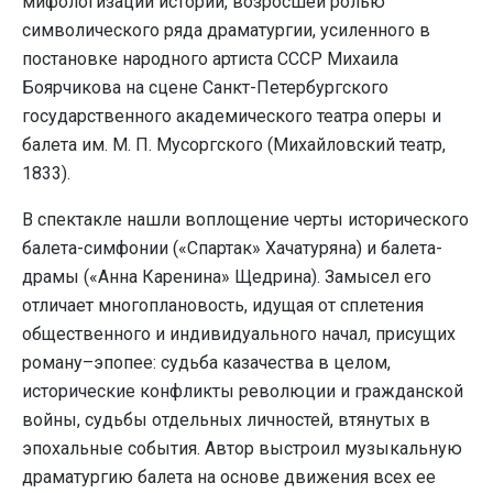
мифологизации истории, возросшей ролью
символического ряда драматургии, усиленного в
постановке народного артиста СССР Михаила
Боярчикова на сцене Санкт-Петербургского
государственного академического театра оперы и
балета им. М. П. Мусоргского (Михайловский театр,
1833).
В спектакле нашли воплощение черты исторического
балета-симфонии («Спартак» Хачатуряна) и балета-
драмы («Анна Каренина» Щедрина). Замысел его
отличает многоплановость, идущая от сплетения
общественного и индивидуального начал, присущих
роману–эпопее: судьба казачества в целом,
исторические конфликты революции и гражданской
войны, судьбы отдельных личностей, втянутых в
эпохальные события. Автор выстроил музыкальную
драматургию балета на основе движения всех ее