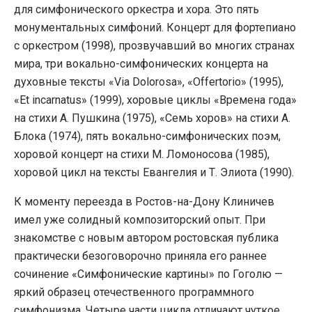
для симфонического оркестра и хора. Это пять
монументальных симфоний. Концерт для фортепиано
с оркестром (1998), прозвучавший во многих странах
мира, три вокально-симфонических концерта на
духовные тексты «Via Dolorosa», «Offertorio» (1995),
«Et incarnatus» (1999), хоровые циклы «Времена года»
на стихи А. Пушкина (1975), «Семь хоров» на стихи А.
Блока (1974), пять вокально-симфонических поэм,
хоровой концерт на стихи М. Ломоносова (1985),
хоровой цикл на тексты Евангелия и Т. Элиота (1990).
К моменту переезда в Ростов-на-Дону Клиничев
имел уже солидный композиторский опыт. При
знакомстве с новым автором ростовская публика
практически безоговорочно приняла его раннее
сочинение «Симфонические картины» по Гоголю —
яркий образец отечественного программного
симфонизма. Четыре части цикла отличают чуткое