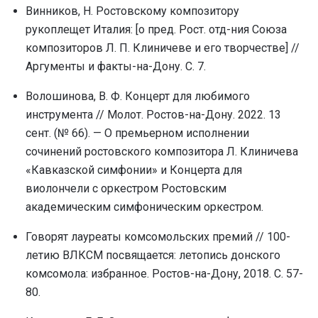
Винников, Н. Ростовскому композитору
pукоплещет Италия: [о пpед. Рост. отд-ния Союза
композитоpов Л. П. Клиничеве и его твоpчестве] //
Аргументы и факты-на-Дону. С. 7.
Волошинова, В. Ф. Концерт для любимого
инструмента // Молот. Ростов-на-Дону. 2022. 13
сент. (№ 66). — О премьерном исполнении
сочинений ростовского композитора Л. Клиничева
«Кавказской симфонии» и Концерта для
виолончели с оркестром Ростовским
академическим симфоническим оркестром.
Говорят лауреаты комсомольских премий // 100-
летию ВЛКСМ посвящается: летопись донского
комсомола: избранное. Ростов-на-Дону, 2018. С. 57-
80.