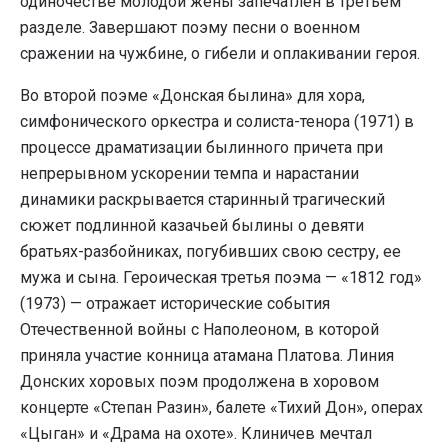
одиночестве молодой жены запечатлен в третьем
разделе. Завершают поэму песни о военном
сражении на чужбине, о гибели и оплакивании героя.
Во второй поэме «Донская былина» для хора,
симфонического оркестра и солиста-тенора (1971) в
процессе драматизации былинного причета при
непрерывном ускорении темпа и нарастании
динамики раскрывается старинный трагический
сюжет подлинной казачьей былины о девяти
братьях-разбойниках, погубивших свою сестру, ее
мужа и сына. Героическая третья поэма — «1812 год»
(1973) — отражает исторические события
Отечественной войны с Наполеоном, в которой
приняла участие конница атамана Платова. Линия
Донских хоровых поэм продолжена в хоровом
концерте «Степан Разин», балете «Тихий Дон», операх
«Цыган» и «Драма на охоте». Клиничев мечтал