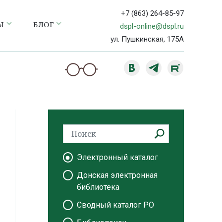
+7 (863) 264-85-97
Ы
БЛОГ
dspl-online@dspl.ru
ул. Пушкинская, 175А
Электронный каталог
Донская электронная
библиотека
Сводный каталог РО