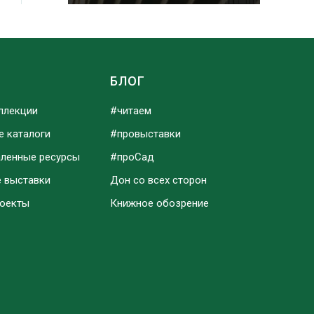
Ы
БЛОГ
ллекции
#читаем
е каталоги
#провыставки
аленные ресурсы
#проСад
е выставки
Дон со всех сторон
роекты
Книжное обозрение