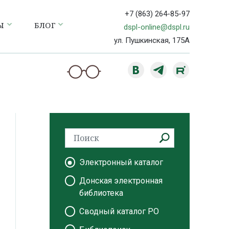
+7 (863) 264-85-97
Ы
БЛОГ
dspl-online@dspl.ru
ул. Пушкинская, 175А
Электронный каталог
Донская электронная
библиотека
Сводный каталог РО