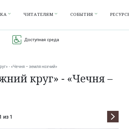
ЕКА
ЧИТАТЕЛЯМ
СОБЫТИЯ
РЕСУРС
Доступная среда
уг» - «Чечня – земля нохчий»
жний круг» - «Чечня –
1
из 1