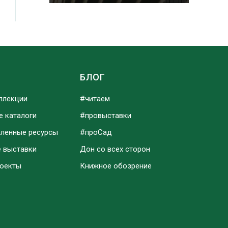
Ы
БЛОГ
ллекции
#читаем
е каталоги
#провыставки
аленные ресурсы
#проСад
е выставки
Дон со всех сторон
роекты
Книжное обозрение