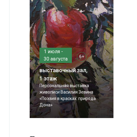
1 июля -
6+
30 августа
выставочный зал,
1 этаж
Персональная выставка
живописи Василия Зевина
«Поэзия в красках: природа
Дона»