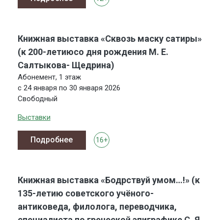
Книжная выставка «Сквозь маску сатиры»
(к 200-летиюсо дня рождения М. Е.
Салтыкова- Щедрина)
Абонемент, 1 этаж
с 24 января по 30 января 2026
Свободный
Выставки
Подробнее
16+
Книжная выставка «Бодрствуй умом…!» (к
135-летию советского учёного-
антиковеда, филолога, переводчика,
специалиста по греческой эпиграфике С. Я.