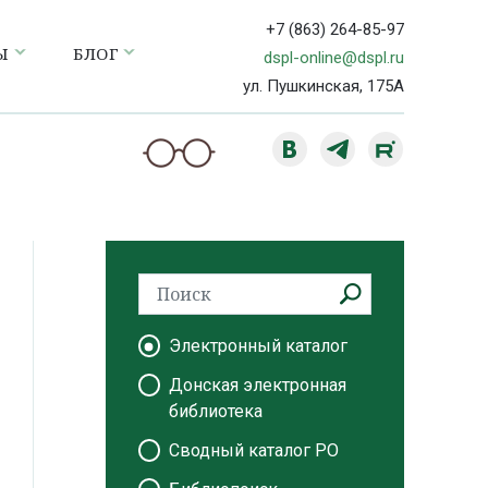
+7 (863) 264-85-97
Ы
БЛОГ
dspl-online@dspl.ru
ул. Пушкинская, 175А
Электронный каталог
Донская электронная
библиотека
Сводный каталог РО