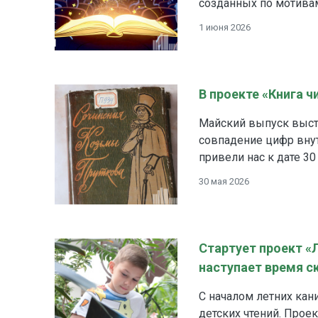
созданных по мотивам
1 июня 2026
В проекте «Книга 
Майский выпуск выста
совпадение цифр внут
привели нас к дате 30 
30 мая 2026
Стартует проект «
наступает время с
С началом летних кан
детских чтений. Прое