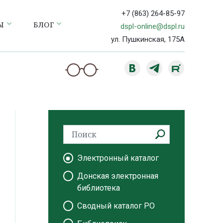
+7 (863) 264-85-97
Ы
БЛОГ
dspl-online@dspl.ru
ул. Пушкинская, 175А
Электронный каталог
Донская электронная
библиотека
Сводный каталог РО