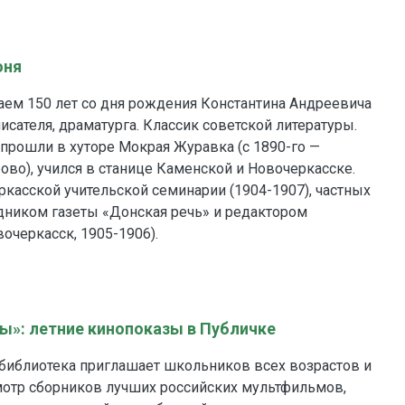
юня
аем 150 лет со дня рождения Константина Андреевича
писателя, драматурга. Классик советской литературы.
 прошли в хуторе Мокрая Журавка (с 1890-го —
ово), учился в станице Каменской и Новочеркасске.
касской учительской семинарии (1904-1907), частных
дником газеты «Донская речь» и редактором
очеркасск, 1905-1906).
»: летние кинопоказы в Публичке
 библиотека приглашает школьников всех возрастов и
мотр сборников лучших российских мультфильмов,