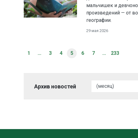
мальчишек и девчоно
произведений — от во
географии.
29 мая 2026
1
...
3
4
5
6
7
...
233
Архив новостей