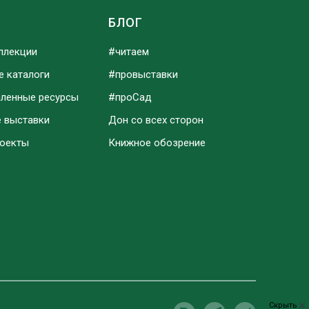
Ы
БЛОГ
ллекции
#читаем
е каталоги
#провыставки
аленные ресурсы
#проСад
е выставки
Дон со всех сторон
роекты
Книжное обозрение
Скрыть