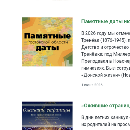
Памятные даты и
В 2026 году мы отмеч
Тренёва (1876‑1945), 
Детство и отрочество
Тpенёвка; под Миллер
Преподавал в Новочер
гимназиях. Был сотру
«Донской жизни» (Нов
1 июня 2026
«Ожившие страницы
В дни летних каникул
их родителей на прос