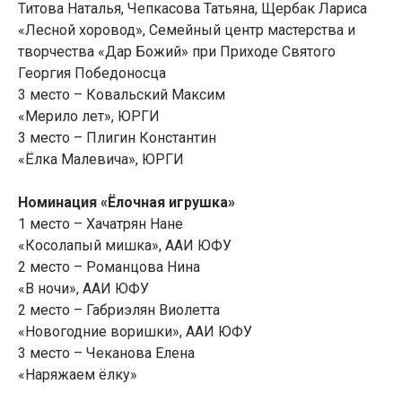
Титова Наталья, Чепкасова Татьяна, Щербак Лариса
«Лесной хоровод», Семейный центр мастерства и
творчества «Дар Божий» при Приходе Святого
Георгия Победоносца
3 место – Ковальский Максим
«Мерило лет», ЮРГИ
3 место – Плигин Константин
«Ёлка Малевича», ЮРГИ
Номинация «Ёлочная игрушка»
1 место – Хачатрян Нане
«Косолапый мишка», ААИ ЮФУ
2 место – Романцова Нина
«В ночи», ААИ ЮФУ
2 место – Габриэлян Виолетта
«Новогодние воришки», ААИ ЮФУ
3 место – Чеканова Елена
«Наряжаем ёлку»