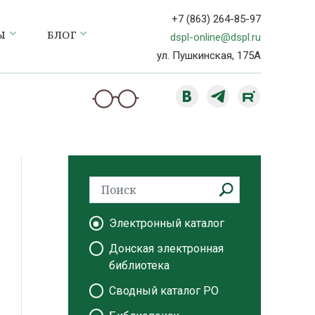
+7 (863) 264-85-97
Ы
БЛОГ
dspl-online@dspl.ru
ул. Пушкинская, 175А
Электронный каталог
Донская электронная
библиотека
Сводный каталог РО