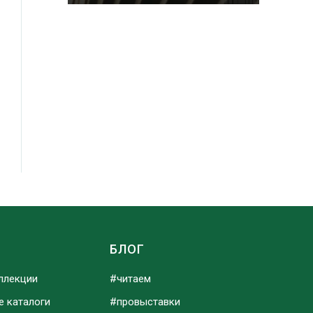
Ы
БЛОГ
ллекции
#читаем
е каталоги
#провыставки