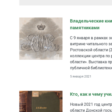
Владельческие кни
памятниками
С 9 января в рамках
витрине читального з
Ростовской области (
коллекции центра по
области». Выставка п
публичной библиотек
5 января 2021
Кто, как и чему уч
Новый 2021 год цент
области Донской гос