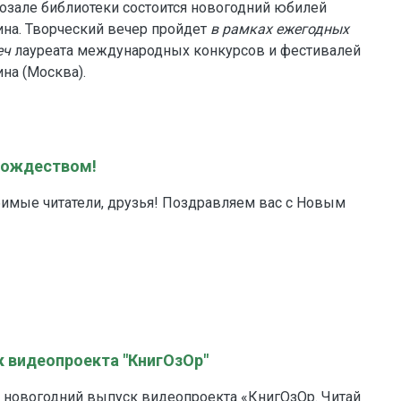
инозале библиотеки состоится новогодний юбилей
ина. Творческий вечер пройдет
в рамках ежегодных
еч
лауреата международных конкурсов и фестивалей
ина (Москва).
Рождеством!
бимые читатели, друзья! Поздравляем вас с Новым
 видеопроекта "КнигОзОр"
 новогодний выпуск видеопроекта «КнигОзОр. Читай