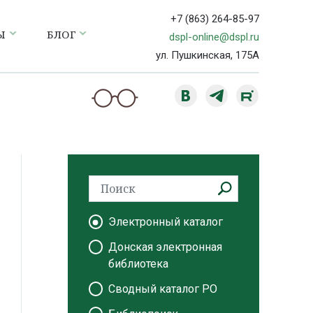
+7 (863) 264-85-97
Ы
БЛОГ
dspl-online@dspl.ru
ул. Пушкинская, 175А
Электронный каталог
Донская электронная
библиотека
Сводный каталог РО