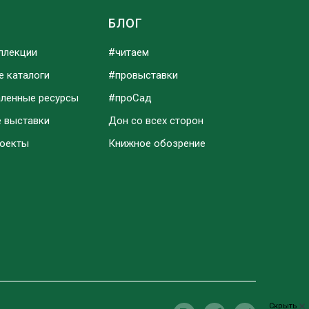
Ы
БЛОГ
ллекции
#читаем
е каталоги
#провыставки
аленные ресурсы
#проСад
е выставки
Дон со всех сторон
роекты
Книжное обозрение
Скрыть