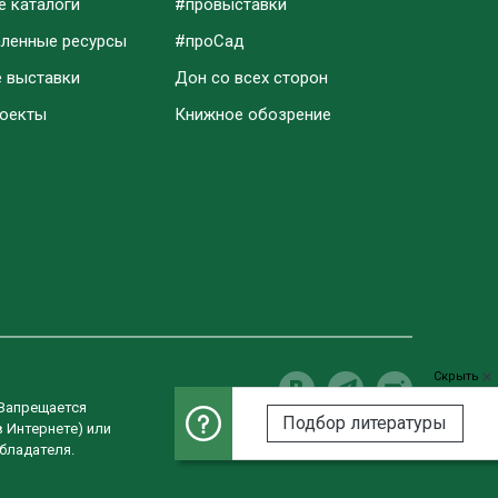
е каталоги
#провыставки
аленные ресурсы
#проСад
е выставки
Дон со всех сторон
роекты
Книжное обозрение
Скрыть
 Запрещается
Подбор литературы
в Интернете) или
Разработка сайта
бладателя.
Студия «ВебРост»