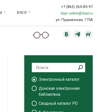
+7 (863) 264-85-97
Ы
БЛОГ
dspl-online@dspl.ru
ул. Пушкинская, 175А
Электронный каталог
Донская электронная
библиотека
Сводный каталог РО