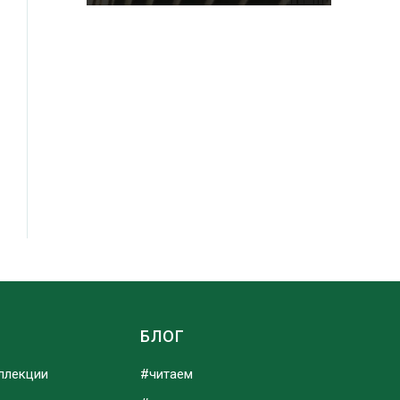
Ы
БЛОГ
ллекции
#читаем