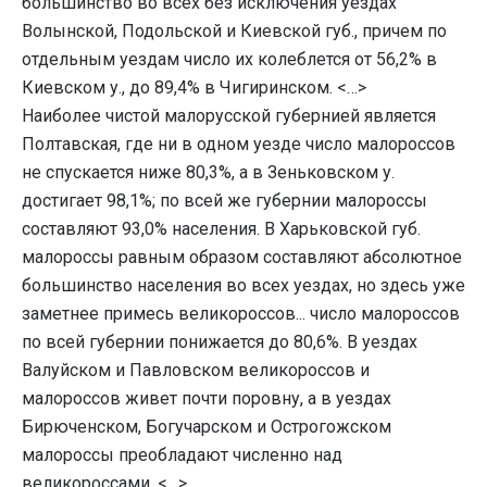
большинство во всех без исключения уездах
Волынской, Подольской и Киевской губ., причем по
отдельным уездам число их колеблется от 56,2% в
Киевском у., до 89,4% в Чигиринском. <…>
Наиболее чистой малорусской губернией является
Полтавская, где ни в одном уезде число малороссов
не спускается ниже 80,3%, а в Зеньковском у.
достигает 98,1%; по всей же губернии малороссы
составляют 93,0% населения. В Харьковской губ.
малороссы равным образом составляют абсолютное
большинство населения во всех уездах, но здесь уже
заметнее примесь великороссов... число малороссов
по всей губернии понижается до 80,6%. В уездах
Валуйском и Павловском великороссов и
малороссов живет почти поровну, а в уездах
Бирюченском, Богучарском и Острогожском
малороссы преобладают численно над
великороссами. <…>