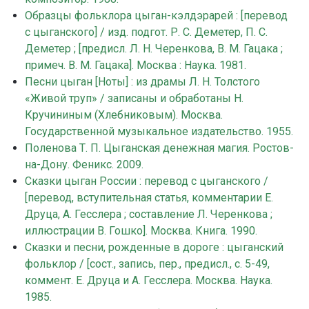
Образцы фольклора цыган-кэлдэрарей : [перевод
с цыганского] / изд. подгот. Р. С. Деметер, П. С.
Деметер ; [предисл. Л. Н. Черенкова, В. М. Гацака ;
примеч. В. М. Гацака]. Москва : Наука. 1981.
Песни цыган [Ноты] : из драмы Л. Н. Толстого
«Живой труп» / записаны и обработаны Н.
Кручининым (Хлебниковым). Москва.
Государственной музыкальное издательство. 1955.
Поленова Т. П. Цыганская денежная магия. Ростов-
на-Дону. Феникс. 2009.
Сказки цыган России : перевод с цыганского /
[перевод, вступительная статья, комментарии Е.
Друца, А. Гесслера ; составление Л. Черенкова ;
иллюстрации В. Гошко]. Москва. Книга. 1990.
Сказки и песни, рожденные в дороге : цыганский
фольклор / [сост., запись, пер., предисл., с. 5-49,
коммент. Е. Друца и А. Гесслера. Москва. Наука.
1985.