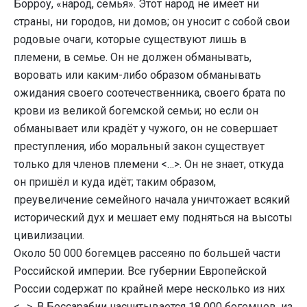
Борроу, «народ, семья». Этот народ не имеет ни
страны, ни городов, ни домов; он уносит с собой свои
родовые очаги, которые существуют лишь в
племени, в семье. Он не должен обманывать,
воровать или каким-либо образом обманывать
ожидания своего соотечественника, своего брата по
крови из великой богемской семьи; но если он
обманывает или крадёт у чужого, он не совершает
преступления, ибо моральный закон существует
только для членов племени <…>. Он не знает, откуда
он пришёл и куда идёт; таким образом,
преувеличение семейного начала уничтожает всякий
исторический дух и мешает ему подняться на высоты
цивилизации.
Около 50 000 богемцев рассеяно по большей части
Российской империи. Все губернии Европейской
России содержат по крайней мере несколько из них
<…>. В Бессарабии насчитывается 18 000 богемцев, из