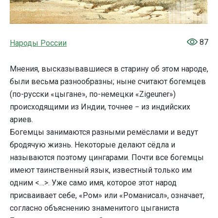
87
Народы России
Мнения, высказывавшиеся в старину об этом народе,
были весьма разнообразны; ныне считают богемцев
(по-русски «цыгане», по-немецки «Zigeuner»)
происходящими из Индии, точнее − из индийских
ариев.
Богемцы занимаются разными ремёслами и ведут
бродячую жизнь. Некоторые делают сёдла и
называются поэтому цингарами. Почти все богемцы
имеют таинственный язык, известный только им
одним <…>. Уже само имя, которое этот народ
присваивает себе, «Ром» или «Романисал», означает,
согласно объяснению знаменитого цыганиста