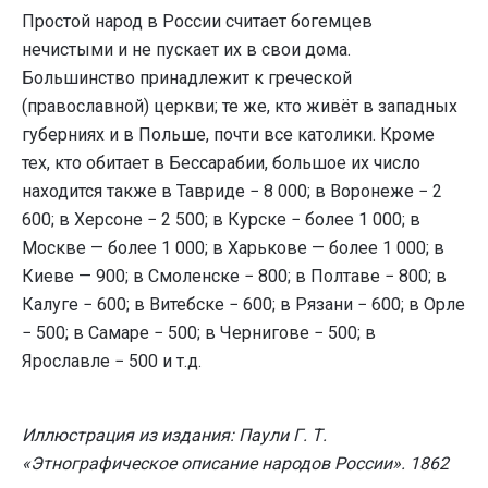
Простой народ в России считает богемцев
нечистыми и не пускает их в свои дома.
Большинство принадлежит к греческой
(православной) церкви; те же, кто живёт в западных
губерниях и в Польше, почти все католики. Кроме
тех, кто обитает в Бессарабии, большое их число
находится также в Тавриде − 8 000; в Воронеже − 2
600; в Херсоне − 2 500; в Курске − более 1 000; в
Москве — более 1 000; в Харькове — более 1 000; в
Киеве — 900; в Смоленске − 800; в Полтаве − 800; в
Калуге − 600; в Витебске − 600; в Рязани − 600; в Орле
− 500; в Самаре − 500; в Чернигове − 500; в
Ярославле − 500 и т.д.
Иллюстрация из издания: Паули Г. Т.
«Этнографическое описание народов России». 1862