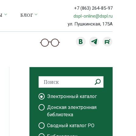
+7 (863) 264-85-97
Ы
БЛОГ
dspl-online@dspl.ru
ул. Пушкинская, 175А
Электронный каталог
Донская электронная
библиотека
Сводный каталог РО