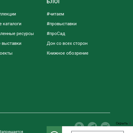
Ы
БЛОГ
ллекции
#читаем
е каталоги
#провыставки
аленные ресурсы
#проСад
е выставки
Дон со всех сторон
роекты
Книжное обозрение
Скрыть
 Запрещается