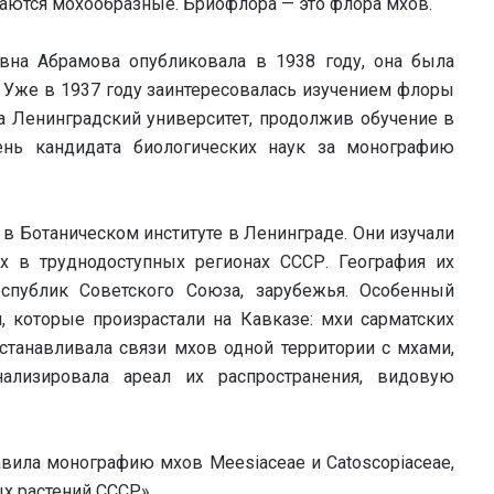
учаются мохообразные. Бриофлора — это флора мхов.
вна Абрамова опубликовала в 1938 году, она была
). Уже в 1937 году заинтересовалась изучением флоры
а Ленинградский университет, продолжив обучение в
пень кандидата биологических наук за монографию
 в Ботаническом институте в Ленинграде. Они изучали
 в труднодоступных регионах СССР. География их
спублик Советского Союза, зарубежья. Особенный
 которые произрастали на Кавказе: мхи сарматских
устанавливала связи мхов одной территории с мхами,
нализировала ареал их распространения, видовую
авила монографию мхов Meesiaceae и Catoscopiaceae,
х растений СССР».