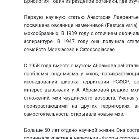
Бриология - один из разделов ботаники, где из
Первую научную статью Анастасия Лаврентье
посвящена овсянице изменчивой (Festuca varia
мохообразных. В 1939 году с отличием окончил
аспирантуре. В 1947 году она получила сте
семейств Meesiaceae и Catoscopiaceae.
С 1958 года вместе с мужем Абрамова работали
проблемы эндемизма у мхов, произрастающих
исследований широка: территории РСФСР, ре
интерес вызывали у А. Абрамовой редкие мхи,
отложений, мхи чаудинского возраста. Ученая 
произрастающими на других территориях, а
самостоятельность, открывала новые мхи.
Больше 50 лет отдано научной жизни. Она сост
принимала участие в написании «Флоры споровы