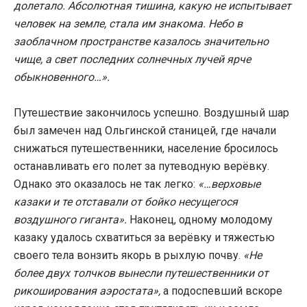
долетало. Абсолютная тишина, какую не испытывает
человек на земле, стала им знакома. Небо в
заоблачном пространстве казалось значительно
чище, а свет последних солнечных лучей ярче
обыкновенного…».
Путешествие закончилось успешно. Воздушный шар
был замечен над Ольгинской станицей, где начали
снижаться путешественники, население бросилось
останавливать его полет за путеводную верёвку.
Однако это оказалось не так легко:
«…верховые
казаки и те отставали от бойко несущегося
воздушного гиганта».
Наконец, одному молодому
казаку удалось схватиться за верёвку и тяжестью
своего тела вонзить якорь в рыхлую почву.
«Не
более двух толчков вынесли путешественники от
рикоширования аэростата»,
а подоспевший вскоре