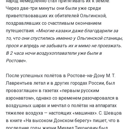
народ немедленно стал притягивать их к земле.
Через две-три минуты они были уже среди
приветствовавших их обитателей Ольгинской,
поздравлявших со счастливым окончанием
путешествия.
«Многие казаки даже благодарили за
то, что они спустились именно у Ольгинской станицы,
прося и впредь не забывать их и мимо не проезжать.
В 2 часа ночи воздухоплаватели уже были в
Ростове».
После успешных полётов в Ростове-на-Дону М. Т.
Лаврентьев летал и в других городах России, был
провозглашен в газетах «первым русским
аэронавтом», однако со временем разочаровался в
воздушных шарах и мечтал о полётах на аппаратах
тяжелее воздуха — настоящих «машинах». С. Шевцов
в книге «На высоком Донском берегу» пишет, что в
последние годы жизни Михаил Тихонович был