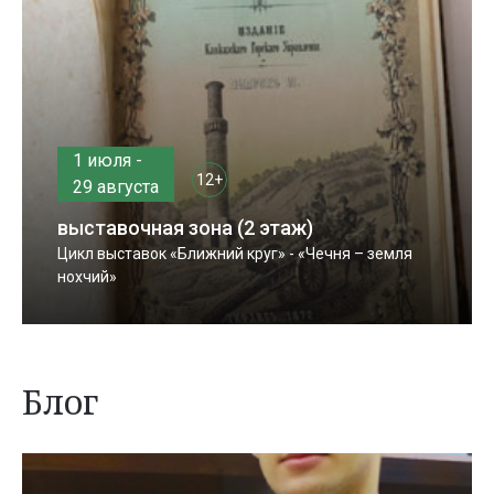
1 июля -
12+
29 августа
выставочная зона (2 этаж)
Цикл выставок «Ближний круг» - «Чечня – земля
нохчий»
Блог