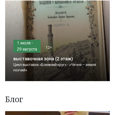
1 июля -
12+
29 августа
выставочная зона (2 этаж)
Цикл выставок «Ближний круг» - «Чечня – земля
нохчий»
Блог