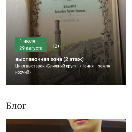
1 июля -
12+
29 августа
выставочная зона (2 этаж)
Цикл выставок «Ближний круг» - «Чечня – земля
нохчий»
Блог