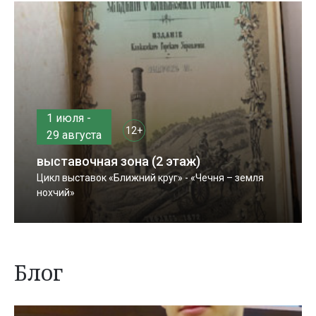
1 июля -
12+
29 августа
выставочная зона (2 этаж)
Цикл выставок «Ближний круг» - «Чечня – земля
нохчий»
Блог