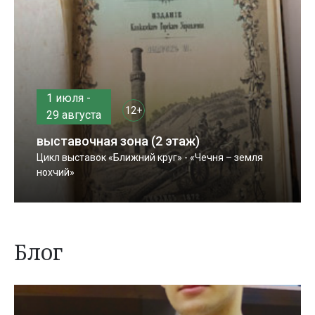
1 июля -
12+
29 августа
выставочная зона (2 этаж)
Цикл выставок «Ближний круг» - «Чечня – земля
нохчий»
Блог