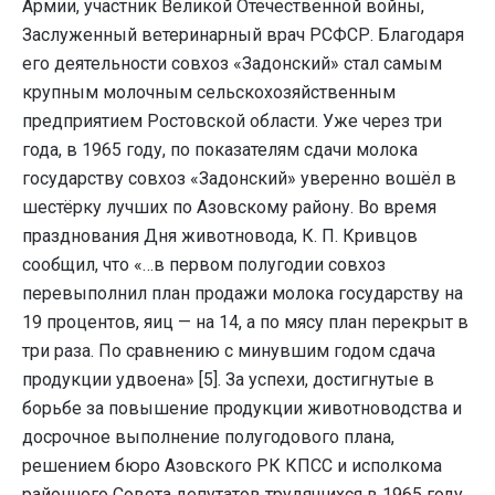
Армии, участник Великой Отечественной войны,
Заслуженный ветеринарный врач РСФСР. Благодаря
его деятельности совхоз «Задонский» стал самым
крупным молочным сельскохозяйственным
предприятием Ростовской области. Уже через три
года, в 1965 году, по показателям сдачи молока
государству совхоз «Задонский» уверенно вошёл в
шестёрку лучших по Азовскому району. Во время
празднования Дня животновода, К. П. Кривцов
сообщил, что «…в первом полугодии совхоз
перевыполнил план продажи молока государству на
19 процентов, яиц — на 14, а по мясу план перекрыт в
три раза. По сравнению с минувшим годом сдача
продукции удвоена» [5]. За успехи, достигнутые в
борьбе за повышение продукции животноводства и
досрочное выполнение полугодового плана,
решением бюро Азовского РК КПСС и исполкома
районного Совета депутатов трудящихся в 1965 году