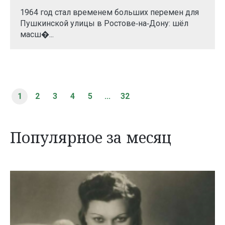
1964 год стал временем больших перемен для
Пушкинской улицы в Ростове‑на‑Дону: шёл
масш�...
1
2
3
4
5
...
32
Популярное за месяц