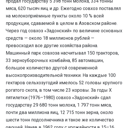
продал государству 5 398 тонн молока, 334 тонны
мяса, 620 тысяч яиц и др. Ежегодно совхоз поставлял
на молокоприёмные пункты около 10 % всей
продукции, сдаваемой в целом в Азовском районе.
Через год совхоз «Задонский» по величине основных
средств — около 18 миллионов рублей —
превосходил все другие хозяйства района.
Машинный парк совхоза насчитывал 150 тракторов,
33 зерноуборочных комбайна, 85 автомашин,
большое количество другой современной
высокопроизводительной техники. На каждые 100
гектаров сельхозугодий имелось 52 головы крупного
рогатого скота, в том числе 23 коровы. За годы X
пятилетки (1976–1980) совхоз «Задонский» сдал
государству 29 680 тонн молока, 1 797 тонн мяса,
почти два миллиона яиц, 12 715 тонн зерна, около
шести тонн подсолнечника и такое же количество
овощей. Начав в 1962 году с урожайности в 15–16