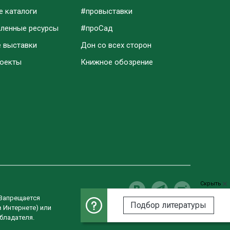
е каталоги
#провыставки
аленные ресурсы
#проСад
е выставки
Дон со всех сторон
роекты
Книжное обозрение
Скрыть
 Запрещается
Подбор литературы
в Интернете) или
Разработка сайта
бладателя.
Студия «ВебРост»