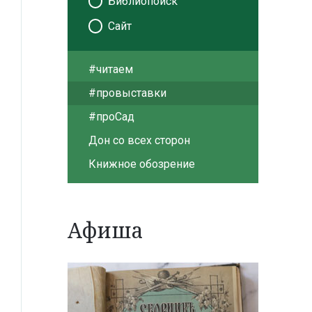
Библиопоиск
Сайт
#читаем
#провыставки
#проСад
Дон со всех сторон
Книжное обозрение
Афиша