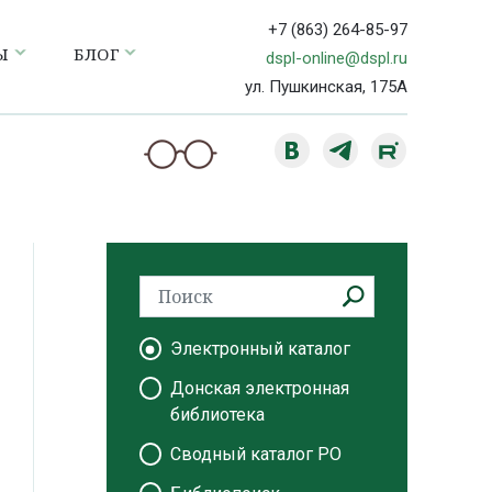
+7 (863) 264-85-97
Ы
БЛОГ
dspl-online@dspl.ru
ул. Пушкинская, 175А
Электронный каталог
Донская электронная
библиотека
Сводный каталог РО