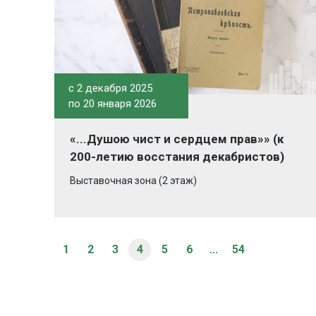
c 2 декабря 2025
по 20 января 2026
«...Душою чист и сердцем прав»» (к
200-летию восстания декабристов)
Выставочная зона (2 этаж)
1
2
3
4
5
6
...
54