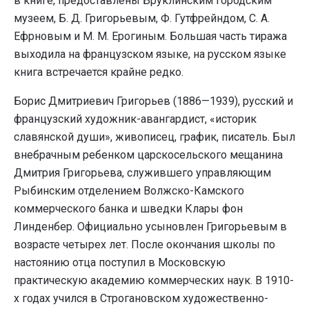
в книге, предоставлены Бруклинским городским
музеем, Б. Д. Григорьевым, Ф. Гутфрейндом, С. А.
Ефрновым и М. М. Ерогиным. Большая часть тиража
выходила на французском языке, на русском языке
книга встречается крайне редко.
Борис Дмитриевич Григорьев (1886—1939), русский и
французский художник-авангардист, «историк
славянской души», живописец, график, писатель. Был
внебрачным ребенком царскосельского мещанина
Дмитрия Григорьева, служившего управляющим
Рыбинским отделением Волжско-Камского
коммерческого банка и шведки Клары фон
Линденбер. Официально усыновлен Григорьевым в
возрасте четырех лет. После окончания школы по
настоянию отца поступил в Московскую
практическую академию коммерческих наук. В 1910-
х годах учился в Строгановском художественно-