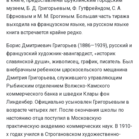
в книге, предоставлены Бруклинским городским
музеем, Б. Д. Григорьевым, Ф. Гутфрейндом, С. А.
Ефрновым и М. М. Ерогиным. Большая часть тиража
выходила на французском языке, на русском языке
книга встречается крайне редко.
Борис Дмитриевич Григорьев (1886—1939), русский и
французский художник-авангардист, «историк
славянской души», живописец, график, писатель. Был
внебрачным ребенком царскосельского мещанина
Дмитрия Григорьева, служившего управляющим
Рыбинским отделением Волжско-Камского
коммерческого банка и шведки Клары фон
Линденбер. Официально усыновлен Григорьевым в
возрасте четырех лет. После окончания школы по
настоянию отца поступил в Московскую
практическую академию коммерческих наук. В 1910-
х годах учился в Строгановском художественно-