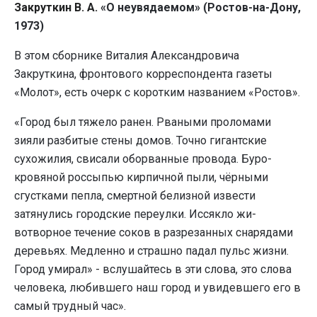
Закруткин В. А.
«О неувядаемом» (Ростов-на-Дону,
1973)
В этом сборнике Виталия Александровича
Закруткина, фронтового корреспондента газеты
«Молот», есть очерк с коротким названием «Ростов».
«Город был тяжело ранен. Рваными проломами
зияли разбитые стены домов. Точно гигантские
сухожилия, свисали оборванные провода. Буро-
кровяной россыпью кир­пичной пыли, чёрными
сгустками пепла, смертной белиз­ной извести
затянулись городские переулки. Иссякло жи­
вотворное течение соков в разрезанных снарядами
деревь­ях. Медленно и страшно падал пульс жизни.
Город умирал» - вслушайтесь в эти слова, это слова
человека, любившего наш город и увидевшего его в
самый трудный час».