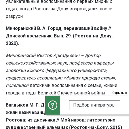
увлекательные воспоминания о первых мирных
годах, когда Ростов-на-Дону возрождался после
разрухи.
Миноранский В. А. Город, переживший войну //
Донской временник: Вып. 29. (Ростов-на-Дону,
2020).
Миноранский Виктор Аркадьевич – доктор
сельскохозяйственных наук, профессор кафедры
зоологии Южного федерального университета,
председатель ассоциации «Живая природа степи»,
поделился
детскими воспоминания о семье, жизни
города в годы Великой Отечественной войны
Скрыть
Подбор литературы
Багдыков М. Г. Детские впечатления о том, как
жили нахичеванцы в годы немецкой оккупации
Ростова: из дневника // Мой народ: литературно-
художественный альманах (Ростов-на-Дону, 2015)