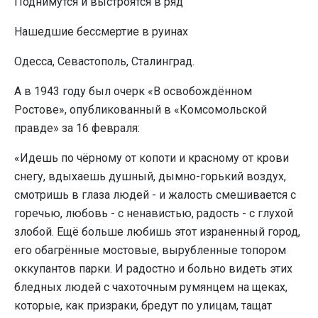
Поднимутся и выстроятся в ряд
Нашедшие бессмертие в руинах
Одесса, Севастополь, Сталинград.
А в 1943 году был очерк «В освобождённом
Ростове», опубликованный в «Комсомольской
правде» за 16 февраля:
«Идешь по чёрному от копоти и красному от крови
снегу, вдыхаешь душный, дымно-горький воздух,
смотришь в глаза людей - и жалость смешивается с
горечью, любовь - с ненавистью, радость - с глухой
злобой. Ещё больше любишь этот израненный город,
его обагрённые мостовые, вырубленные топором
оккупантов парки. И радостно и больно видеть этих
бледных людей с чахоточным румянцем на щеках,
которые, как призраки, бредут по улицам, тащат