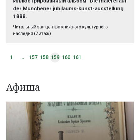
Иллюстрированный альбом “Die malerei auf
der Munchener jubilaums-kunst-ausstellung
1888.
Читальный зал центра книжного культурного
наследия (2 этаж)
1
...
157
158
159
160
161
Афиша