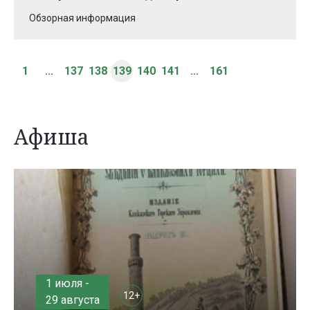
Обзорная информация
1
...
137
138
139
140
141
...
161
Афиша
1 июля -
12+
29 августа