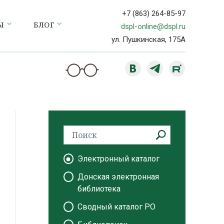
+7 (863) 264-85-97
Ы
БЛОГ
dspl-online@dspl.ru
ул. Пушкинская, 175А
Электронный каталог
Донская электронная
библиотека
Сводный каталог РО