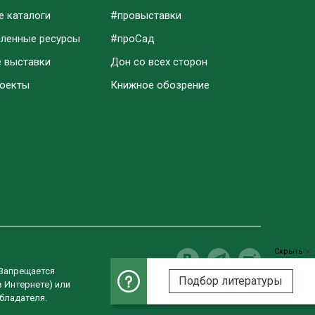
е каталоги
#провыставки
аленные ресурсы
#проСад
е выставки
Дон со всех сторон
роекты
Книжное обозрение
Скрыть
 Запрещается
Подбор литературы
в Интернете) или
Разработка сайта
бладателя.
Студия «ВебРост»