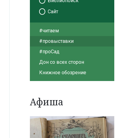
Библиопоиск
Сайт
#читаем
#провыставки
#проСад
Дон со всех сторон
Книжное обозрение
Афиша