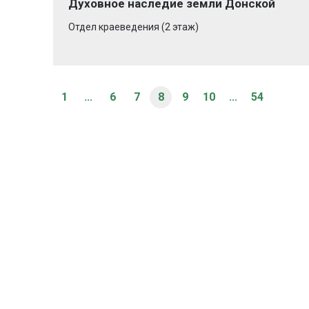
Духовное наследие земли Донской
Отдел краеведения (2 этаж)
1
...
6
7
8
9
10
...
54