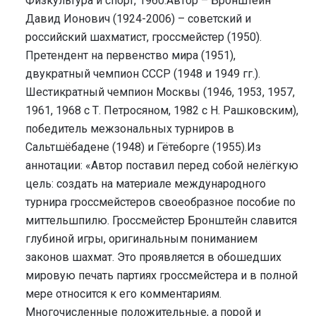
Физкультура и спорт, 1960.Автор – Бронштейн
Давид Ионович (1924-2006) – советский и
российский шахматист, гроссмейстер (1950).
Претендент на первенство мира (1951),
двукратный чемпион СССР (1948 и 1949 гг.).
Шестикратный чемпион Москвы (1946, 1953, 1957,
1961, 1968 с Т. Петросяном, 1982 с Н. Рашковским),
победитель межзональных турниров в
Сальтшёбадене (1948) и Гётеборге (1955).Из
аннотации: «Автор поставил перед собой нелёгкую
цель: создать на материале международного
турнира гроссмейстеров своеобразное пособие по
миттельшпилю. Гроссмейстер Бронштейн славится
глубиной игры, оригинальным пониманием
законов шахмат. Это проявляется в обошедших
мировую печать партиях гроссмейстера и в полной
мере относится к его комментариям.
Многочисленные положительные, а порой и