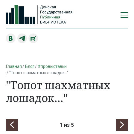
Главная
Блог
#провыставки
"Топот шахматных лошадок…"
"Топот шахматных
лошадок…"
1
из 5