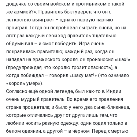
дощечке со своим войском и противником с такой
же армией?». Правитель был уверен, что он с
лёгкостью выиграет – однако первую партию
проиграл. Тогда он попробовал сыграть снова, но на
этот раз каждый свой ход правитель тщательно
обдумывал – и смог победить. Игра очень
понравилась правителю; каждый раз, когда он
нападал на вражеского короля, он произносил «шах!»
(предупреждая, что королю грозит опасность), а
когда побеждал – говорил «шаху мат!» (что означало
«король умер»).
Согласно ещё одной легенде, был как-то в Индии
очень мудрый правитель. Во время его правления
страна процветала; и было у него два сына-близнеца,
которые отличались друг от друга лишь тем, что
любили носить разную одежду: один ходил только в
белом одеянии, а другой – в чёрном. Перед смертью