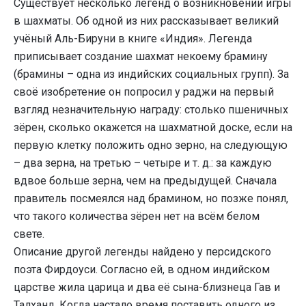
Существует несколько легенд о возникновении игры
в шахматы. Об одной из них рассказывает великий
учёный Аль-Бируни в книге «Индия». Легенда
приписывает создание шахмат некоему брамину
(брамины – одна из индийских социальных групп). За
своё изобретение он попросил у раджи на первый
взгляд незначительную награду: столько пшеничных
зёрен, сколько окажется на шахматной доске, если на
первую клетку положить одно зерно, на следующую
– два зерна, на третью – четыре и т. д.: за каждую
вдвое больше зерна, чем на предыдущей. Сначала
правитель посмеялся над брамином, но позже понял,
что такого количества зёрен нет на всём белом
свете.
Описание другой легенды найдено у персидского
поэта Фирдоуси. Согласно ей, в одном индийском
царстве жила царица и два её сына-близнеца Гав и
Талханд. Когда настало время поставить одного из