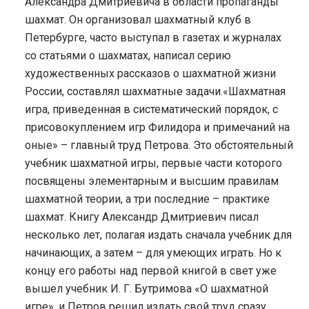
Александра Дмитриевича в области пропаганды
шахмат. Он организовал шахматный клуб в
Петербурге, часто выступал в газетах и журналах
со статьями о шахматах, написал серию
художественных рассказов о шахматной жизни
России, составлял шахматные задачи.«Шахматная
игра, приведенная в систематический порядок, с
присовокуплением игр Филидора и примечаний на
оные» – главный труд Петрова. Это обстоятельный
учебник шахматной игры, первые части которого
посвящены элементарным и высшим правилам
шахматной теории, а три последние – практике
шахмат. Книгу Александр Дмитриевич писал
несколько лет, полагая издать сначала учебник для
начинающих, а затем – для умеющих играть. Но к
концу его работы над первой книгой в свет уже
вышел учебник И. Г. Бутримова «О шахматной
игре», и Петров решил издать свой труд сразу