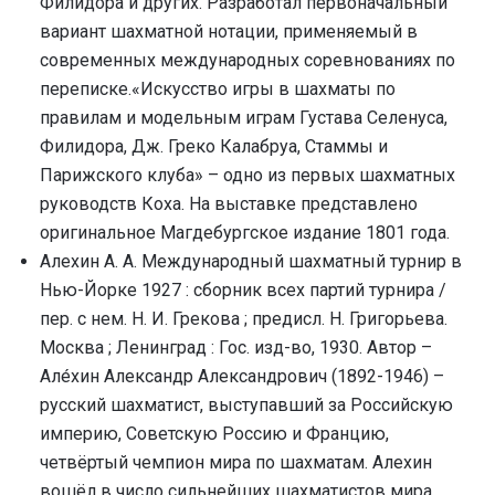
Филидора и других. Разработал первоначальный
вариант шахматной нотации, применяемый в
современных международных соревнованиях по
переписке.«Искусство игры в шахматы по
правилам и модельным играм Густава Селенуса,
Филидора, Дж. Греко Калабруа, Стаммы и
Парижского клуба» – одно из первых шахматных
руководств Коха. На выставке представлено
оригинальное Магдебургское издание 1801 года.
Алехин А. А. Международный шахматный турнир в
Нью-Йорке 1927 : сборник всех партий турнира /
пер. с нем. Н. И. Грекова ; предисл. Н. Григорьева.
Москва ; Ленинград : Гос. изд-во, 1930. Автор –
Але́хин Александр Александрович (1892-1946) –
русский шахматист, выступавший за Российскую
империю, Советскую Россию и Францию,
четвёртый чемпион мира по шахматам. Алехин
вошёл в число сильнейших шахматистов мира