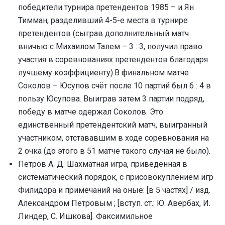
победители турнира претендентов 1985 – и Ян
Тимман, разделивший 4-5-е места в турнире
претендентов (сыграв дополнительный матч
вничью с Михаилом Талем – 3 : 3, получил право
участия в соревнованиях претендентов благодаря
лучшему коэффициенту).В финальном матче
Соколов – Юсупов счёт после 10 партий был 6 : 4 в
пользу Юсупова. Выиграв затем 3 партии подряд,
победу в матче одержал Соколов. Это
единственный претендентский матч, выигранный
участником, отстававшим в ходе соревнования на
2 очка (до этого в 51 матче такого случая не было).
Петров А. Д. Шахматная игра, приведенная в
систематический порядок, с присовокуплением игр
Филидора и примечаний на оные: [в 5 частях] / изд.
Александром Петровым ; [вступ. ст.: Ю. Авербах, И.
Линдер, С. Ишкова]. Факсимильное