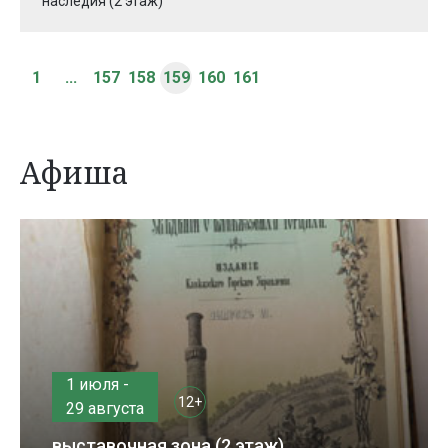
наследия (2 этаж)
1
...
157
158
159
160
161
Афиша
1 июля -
12+
29 августа
выставочная зона (2 этаж)